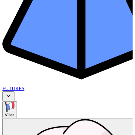
FUTURES
Villes