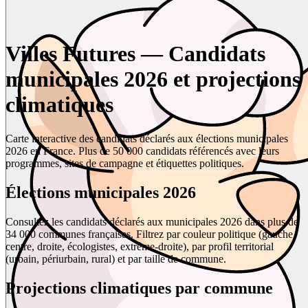
Villes Futures — Candidats
municipales 2026 et projections
climatiques
Carte interactive des candidats déclarés aux élections municipales
2026 en France. Plus de 50 000 candidats référencés avec leurs
programmes, sites de campagne et étiquettes politiques.
Élections municipales 2026
Consultez les candidats déclarés aux municipales 2026 dans plus de
34 000 communes françaises. Filtrez par couleur politique (gauche,
centre, droite, écologistes, extrême-droite), par profil territorial
(urbain, périurbain, rural) et par taille de commune.
Projections climatiques par commune