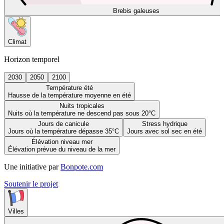
Brebis galeuses
Climat
Horizon temporel
2030
2050
2100
Température été
Hausse de la température moyenne en été
Nuits tropicales
Nuits où la température ne descend pas sous 20°C
Jours de canicule
Stress hydrique
Jours où la température dépasse 35°C
Jours avec sol sec en été
Élévation niveau mer
Élévation prévue du niveau de la mer
Une initiative par
Bonpote.com
Soutenir le projet
Villes