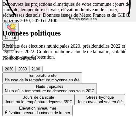
Découvrez les projections climatiques de votre commune : jours de
canicule, température estivale, élévation du niveau de la mer,
sécheresses des sols. Données issues de Météo France et du GIEC,
Brebis galeuses
horizons 2030, 2050 et 2100.
Données politiques
Climat
Résultats des élections municipales 2020, présidentielles 2022 et
législatives 2022. Couleur politique actuelle de la mairie, stabilité
politique, taux d'abstention.
Horizon temporel
2030
2050
2100
Température été
Hausse de la température moyenne en été
Nuits tropicales
Nuits où la température ne descend pas sous 20°C
Jours de canicule
Stress hydrique
Jours où la température dépasse 35°C
Jours avec sol sec en été
Élévation niveau mer
Élévation prévue du niveau de la mer