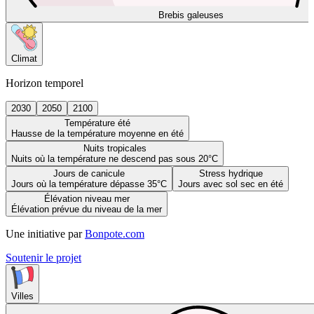
Brebis galeuses
Climat
Horizon temporel
2030
2050
2100
Température été
Hausse de la température moyenne en été
Nuits tropicales
Nuits où la température ne descend pas sous 20°C
Jours de canicule
Stress hydrique
Jours où la température dépasse 35°C
Jours avec sol sec en été
Élévation niveau mer
Élévation prévue du niveau de la mer
Une initiative par
Bonpote.com
Soutenir le projet
Villes