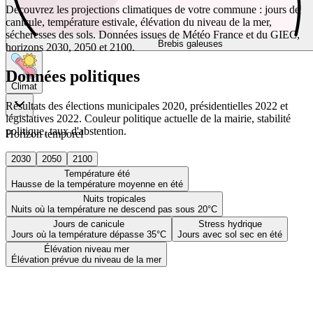
Découvrez les projections climatiques de votre commune : jours de
canicule, température estivale, élévation du niveau de la mer,
sécheresses des sols. Données issues de Météo France et du GIEC,
Brebis galeuses
horizons 2030, 2050 et 2100.
Données politiques
Climat
Résultats des élections municipales 2020, présidentielles 2022 et
législatives 2022. Couleur politique actuelle de la mairie, stabilité
politique, taux d'abstention.
Horizon temporel
2030
2050
2100
Température été
Hausse de la température moyenne en été
Nuits tropicales
Nuits où la température ne descend pas sous 20°C
Jours de canicule
Stress hydrique
Jours où la température dépasse 35°C
Jours avec sol sec en été
Élévation niveau mer
Élévation prévue du niveau de la mer