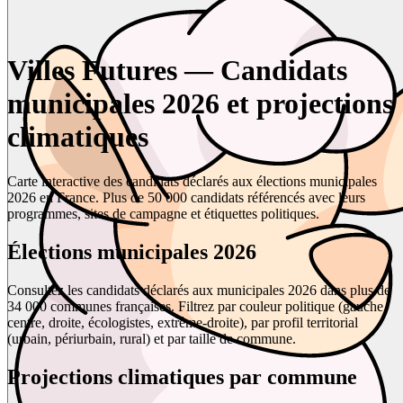
Villes Futures — Candidats
municipales 2026 et projections
climatiques
Carte interactive des candidats déclarés aux élections municipales
2026 en France. Plus de 50 000 candidats référencés avec leurs
programmes, sites de campagne et étiquettes politiques.
Élections municipales 2026
Consultez les candidats déclarés aux municipales 2026 dans plus de
34 000 communes françaises. Filtrez par couleur politique (gauche,
centre, droite, écologistes, extrême-droite), par profil territorial
(urbain, périurbain, rural) et par taille de commune.
Projections climatiques par commune