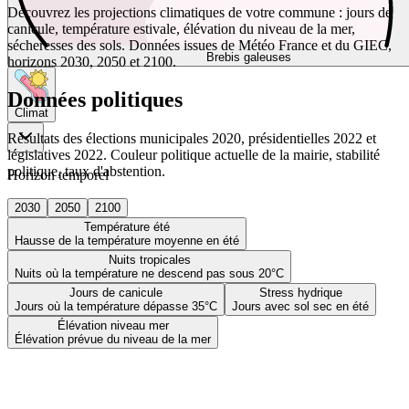
Découvrez les projections climatiques de votre commune : jours de
canicule, température estivale, élévation du niveau de la mer,
sécheresses des sols. Données issues de Météo France et du GIEC,
Brebis galeuses
horizons 2030, 2050 et 2100.
Données politiques
Climat
Résultats des élections municipales 2020, présidentielles 2022 et
législatives 2022. Couleur politique actuelle de la mairie, stabilité
politique, taux d'abstention.
Horizon temporel
2030
2050
2100
Température été
Hausse de la température moyenne en été
Nuits tropicales
Nuits où la température ne descend pas sous 20°C
Jours de canicule
Stress hydrique
Jours où la température dépasse 35°C
Jours avec sol sec en été
Élévation niveau mer
Élévation prévue du niveau de la mer