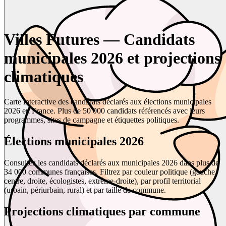
Villes Futures — Candidats
municipales 2026 et projections
climatiques
Carte interactive des candidats déclarés aux élections municipales
2026 en France. Plus de 50 000 candidats référencés avec leurs
programmes, sites de campagne et étiquettes politiques.
Élections municipales 2026
Consultez les candidats déclarés aux municipales 2026 dans plus de
34 000 communes françaises. Filtrez par couleur politique (gauche,
centre, droite, écologistes, extrême-droite), par profil territorial
(urbain, périurbain, rural) et par taille de commune.
Projections climatiques par commune