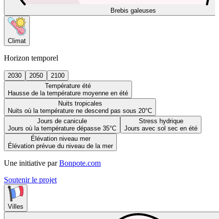
Brebis galeuses
Climat
Horizon temporel
2030
2050
2100
Température été
Hausse de la température moyenne en été
Nuits tropicales
Nuits où la température ne descend pas sous 20°C
Jours de canicule
Stress hydrique
Jours où la température dépasse 35°C
Jours avec sol sec en été
Élévation niveau mer
Élévation prévue du niveau de la mer
Une initiative par
Bonpote.com
Soutenir le projet
Villes