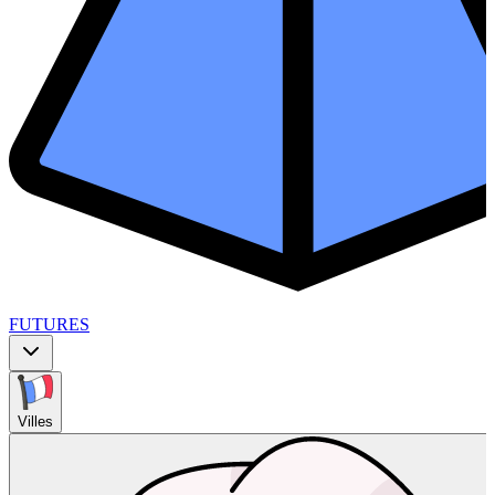
FUTURES
Villes