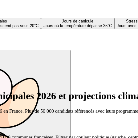
ales
Jours de canicule
Stress
descend pas sous 20°C
Jours où la température dépasse 35°C
Jours avec 
cipales 2026 et projections clim
26 en France. Plus de 50 000 candidats référencés avec leurs programmes,
00 communes françaises. Filtrez par couleur politique (gauche, centre, dr