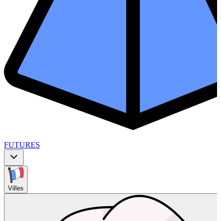
FUTURES
Villes