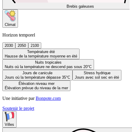
Brebis galeuses
Climat
Horizon temporel
2030
2050
2100
Température été
Hausse de la température moyenne en été
Nuits tropicales
Nuits où la température ne descend pas sous 20°C
Jours de canicule
Stress hydrique
Jours où la température dépasse 35°C
Jours avec sol sec en été
Élévation niveau mer
Élévation prévue du niveau de la mer
Une initiative par
Bonpote.com
Soutenir le projet
Villes