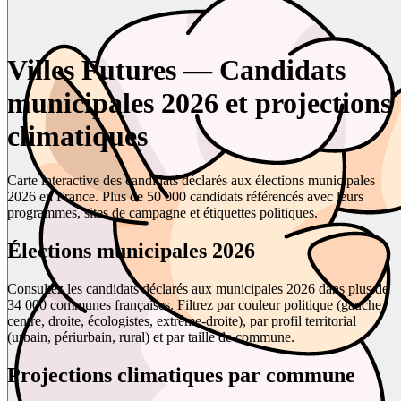
Villes Futures — Candidats
municipales 2026 et projections
climatiques
Carte interactive des candidats déclarés aux élections municipales
2026 en France. Plus de 50 000 candidats référencés avec leurs
programmes, sites de campagne et étiquettes politiques.
Élections municipales 2026
Consultez les candidats déclarés aux municipales 2026 dans plus de
34 000 communes françaises. Filtrez par couleur politique (gauche,
centre, droite, écologistes, extrême-droite), par profil territorial
(urbain, périurbain, rural) et par taille de commune.
Projections climatiques par commune