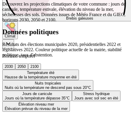
Découvrez les projections climatiques de votre commune : jours de
canicule, température estivale, élévation du niveau de la mer,
sécheresses des sols. Données issues de Météo France et du GIEC,
Brebis galeuses
horizons 2030, 2050 et 2100.
Données politiques
Climat
Résultats des élections municipales 2020, présidentielles 2022 et
législatives 2022. Couleur politique actuelle de la mairie, stabilité
politique, taux d'abstention.
Horizon temporel
2030
2050
2100
Température été
Hausse de la température moyenne en été
Nuits tropicales
Nuits où la température ne descend pas sous 20°C
Jours de canicule
Stress hydrique
Jours où la température dépasse 35°C
Jours avec sol sec en été
Élévation niveau mer
Élévation prévue du niveau de la mer