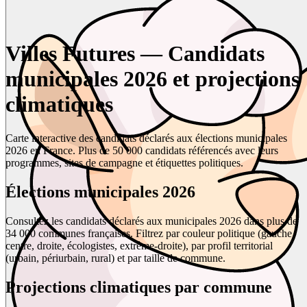
Villes Futures — Candidats
municipales 2026 et projections
climatiques
Carte interactive des candidats déclarés aux élections municipales
2026 en France. Plus de 50 000 candidats référencés avec leurs
programmes, sites de campagne et étiquettes politiques.
Élections municipales 2026
Consultez les candidats déclarés aux municipales 2026 dans plus de
34 000 communes françaises. Filtrez par couleur politique (gauche,
centre, droite, écologistes, extrême-droite), par profil territorial
(urbain, périurbain, rural) et par taille de commune.
Projections climatiques par commune