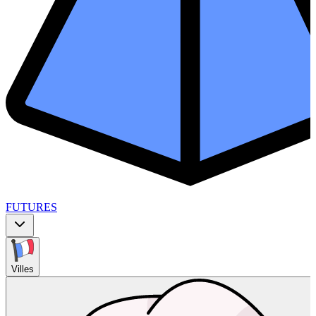
FUTURES
Villes