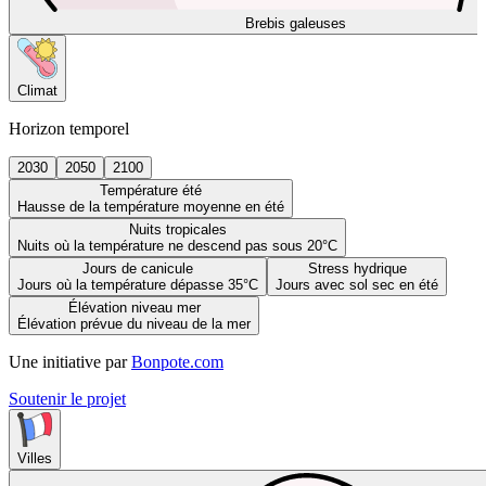
Brebis galeuses
Climat
Horizon temporel
2030
2050
2100
Température été
Hausse de la température moyenne en été
Nuits tropicales
Nuits où la température ne descend pas sous 20°C
Jours de canicule
Stress hydrique
Jours où la température dépasse 35°C
Jours avec sol sec en été
Élévation niveau mer
Élévation prévue du niveau de la mer
Une initiative par
Bonpote.com
Soutenir le projet
Villes