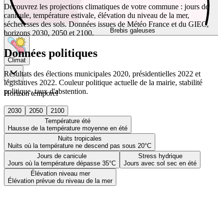
Découvrez les projections climatiques de votre commune : jours de
canicule, température estivale, élévation du niveau de la mer,
sécheresses des sols. Données issues de Météo France et du GIEC,
Brebis galeuses
horizons 2030, 2050 et 2100.
Données politiques
Climat
Résultats des élections municipales 2020, présidentielles 2022 et
législatives 2022. Couleur politique actuelle de la mairie, stabilité
politique, taux d'abstention.
Horizon temporel
2030
2050
2100
Température été
Hausse de la température moyenne en été
Nuits tropicales
Nuits où la température ne descend pas sous 20°C
Jours de canicule
Stress hydrique
Jours où la température dépasse 35°C
Jours avec sol sec en été
Élévation niveau mer
Élévation prévue du niveau de la mer