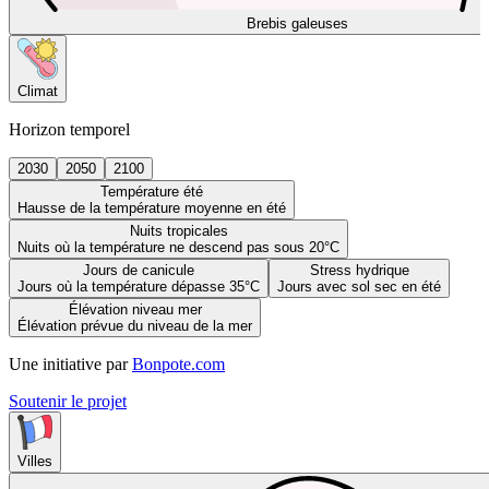
Brebis galeuses
Climat
Horizon temporel
2030
2050
2100
Température été
Hausse de la température moyenne en été
Nuits tropicales
Nuits où la température ne descend pas sous 20°C
Jours de canicule
Stress hydrique
Jours où la température dépasse 35°C
Jours avec sol sec en été
Élévation niveau mer
Élévation prévue du niveau de la mer
Une initiative par
Bonpote.com
Soutenir le projet
Villes