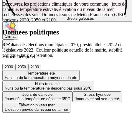
Découvrez les projections climatiques de votre commune : jours de
canicule, température estivale, élévation du niveau de la mer,
sécheresses des sols. Données issues de Météo France et du GIEC,
Brebis galeuses
horizons 2030, 2050 et 2100.
Données politiques
Climat
Résultats des élections municipales 2020, présidentielles 2022 et
législatives 2022. Couleur politique actuelle de la mairie, stabilité
politique, taux d'abstention.
Horizon temporel
2030
2050
2100
Température été
Hausse de la température moyenne en été
Nuits tropicales
Nuits où la température ne descend pas sous 20°C
Jours de canicule
Stress hydrique
Jours où la température dépasse 35°C
Jours avec sol sec en été
Élévation niveau mer
Élévation prévue du niveau de la mer