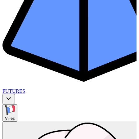
FUTURES
Villes