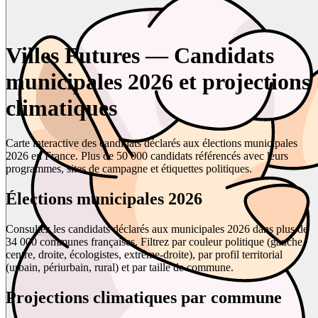
Villes Futures — Candidats
municipales 2026 et projections
climatiques
Carte interactive des candidats déclarés aux élections municipales
2026 en France. Plus de 50 000 candidats référencés avec leurs
programmes, sites de campagne et étiquettes politiques.
Élections municipales 2026
Consultez les candidats déclarés aux municipales 2026 dans plus de
34 000 communes françaises. Filtrez par couleur politique (gauche,
centre, droite, écologistes, extrême-droite), par profil territorial
(urbain, périurbain, rural) et par taille de commune.
Projections climatiques par commune