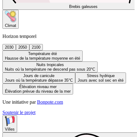
Brebis galeuses
Climat
Horizon temporel
2030
2050
2100
Température été
Hausse de la température moyenne en été
Nuits tropicales
Nuits où la température ne descend pas sous 20°C
Jours de canicule
Stress hydrique
Jours où la température dépasse 35°C
Jours avec sol sec en été
Élévation niveau mer
Élévation prévue du niveau de la mer
Une initiative par
Bonpote.com
Soutenir le projet
Villes