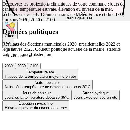
Découvrez les projections climatiques de votre commune : jours de
canicule, température estivale, élévation du niveau de la mer,
sécheresses des sols. Données issues de Météo France et du GIEC,
Brebis galeuses
horizons 2030, 2050 et 2100.
Données politiques
Climat
Résultats des élections municipales 2020, présidentielles 2022 et
législatives 2022. Couleur politique actuelle de la mairie, stabilité
politique, taux d'abstention.
Horizon temporel
2030
2050
2100
Température été
Hausse de la température moyenne en été
Nuits tropicales
Nuits où la température ne descend pas sous 20°C
Jours de canicule
Stress hydrique
Jours où la température dépasse 35°C
Jours avec sol sec en été
Élévation niveau mer
Élévation prévue du niveau de la mer