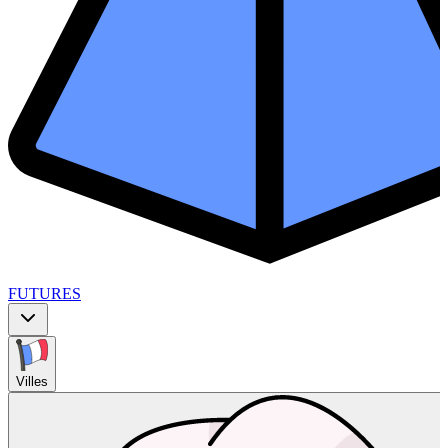
FUTURES
Villes