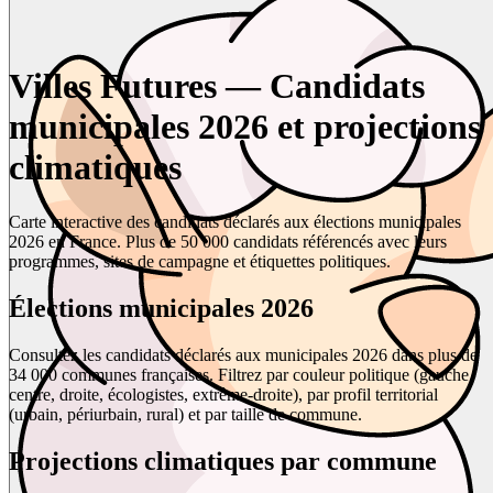
Villes Futures — Candidats
municipales 2026 et projections
climatiques
Carte interactive des candidats déclarés aux élections municipales
2026 en France. Plus de 50 000 candidats référencés avec leurs
programmes, sites de campagne et étiquettes politiques.
Élections municipales 2026
Consultez les candidats déclarés aux municipales 2026 dans plus de
34 000 communes françaises. Filtrez par couleur politique (gauche,
centre, droite, écologistes, extrême-droite), par profil territorial
(urbain, périurbain, rural) et par taille de commune.
Projections climatiques par commune