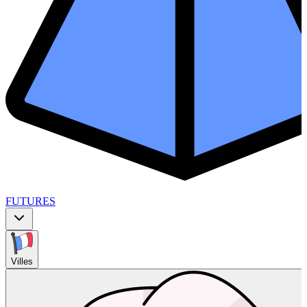
FUTURES
Villes