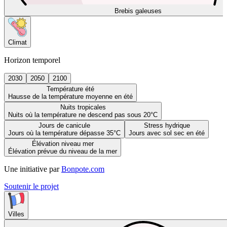
Brebis galeuses
Climat
Horizon temporel
2030
2050
2100
Température été
Hausse de la température moyenne en été
Nuits tropicales
Nuits où la température ne descend pas sous 20°C
Jours de canicule
Stress hydrique
Jours où la température dépasse 35°C
Jours avec sol sec en été
Élévation niveau mer
Élévation prévue du niveau de la mer
Une initiative par
Bonpote.com
Soutenir le projet
Villes