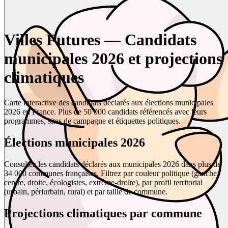
Villes Futures — Candidats
municipales 2026 et projections
climatiques
Carte interactive des candidats déclarés aux élections municipales
2026 en France. Plus de 50 000 candidats référencés avec leurs
programmes, sites de campagne et étiquettes politiques.
Élections municipales 2026
Consultez les candidats déclarés aux municipales 2026 dans plus de
34 000 communes françaises. Filtrez par couleur politique (gauche,
centre, droite, écologistes, extrême-droite), par profil territorial
(urbain, périurbain, rural) et par taille de commune.
Projections climatiques par commune