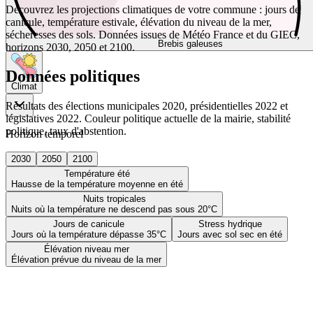
Découvrez les projections climatiques de votre commune : jours de
canicule, température estivale, élévation du niveau de la mer,
sécheresses des sols. Données issues de Météo France et du GIEC,
Brebis galeuses
horizons 2030, 2050 et 2100.
Données politiques
Climat
Résultats des élections municipales 2020, présidentielles 2022 et
législatives 2022. Couleur politique actuelle de la mairie, stabilité
politique, taux d'abstention.
Horizon temporel
2030
2050
2100
Température été
Hausse de la température moyenne en été
Nuits tropicales
Nuits où la température ne descend pas sous 20°C
Jours de canicule
Stress hydrique
Jours où la température dépasse 35°C
Jours avec sol sec en été
Élévation niveau mer
Élévation prévue du niveau de la mer