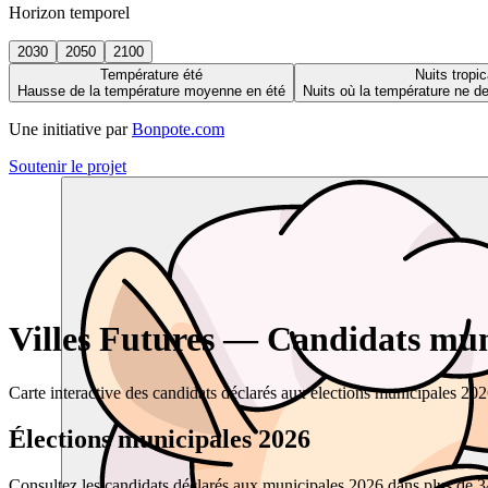
Horizon temporel
2030
2050
2100
Température été
Nuits tropic
Hausse de la température moyenne en été
Nuits où la température ne 
Une initiative par
Bonpote.com
Soutenir le projet
Villes Futures — Candidats muni
Carte interactive des candidats déclarés aux élections municipales 20
Élections municipales 2026
Consultez les candidats déclarés aux municipales 2026 dans plus de 34 0