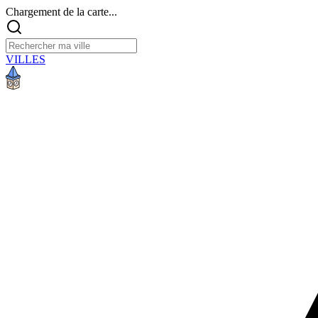
Chargement de la carte...
VILLES