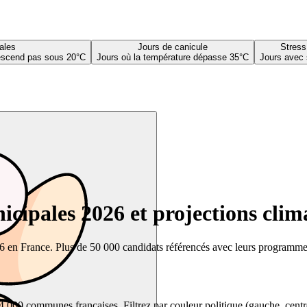
ales
Jours de canicule
Stress
descend pas sous 20°C
Jours où la température dépasse 35°C
Jours avec 
cipales 2026 et projections clim
26 en France. Plus de 50 000 candidats référencés avec leurs programmes,
00 communes françaises. Filtrez par couleur politique (gauche, centre, dr