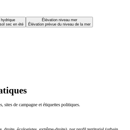
 hydrique
Élévation niveau mer
sol sec en été
Élévation prévue du niveau de la mer
atiques
 sites de campagne et étiquettes politiques.
oite, écologistes, extrême-droite), par profil territorial (urbain,