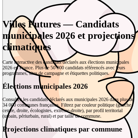
Villes Futures — Candidats
municipales 2026 et projections
climatiques
Carte interactive des candidats déclarés aux élections municipales
2026 en France. Plus de 50 000 candidats référencés avec leurs
programmes, sites de campagne et étiquettes politiques.
Élections municipales 2026
Consultez les candidats déclarés aux municipales 2026 dans plus de
34 000 communes françaises. Filtrez par couleur politique (gauche,
centre, droite, écologistes, extrême-droite), par profil territorial
(urbain, périurbain, rural) et par taille de commune.
Projections climatiques par commune