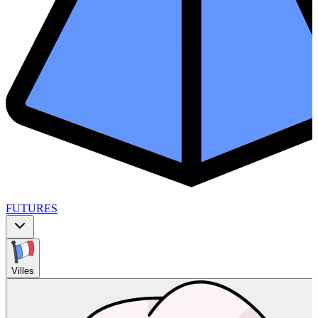
FUTURES
Villes