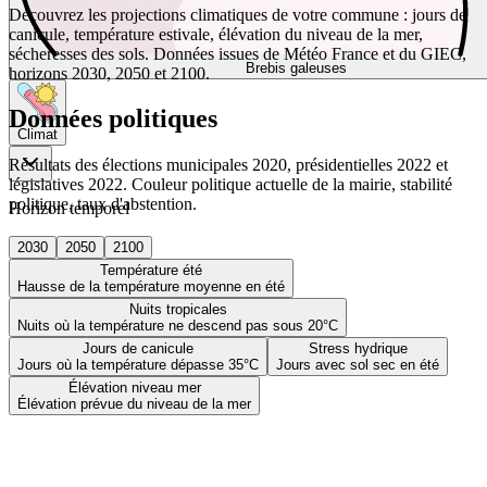
Découvrez les projections climatiques de votre commune : jours de
canicule, température estivale, élévation du niveau de la mer,
sécheresses des sols. Données issues de Météo France et du GIEC,
Brebis galeuses
horizons 2030, 2050 et 2100.
Données politiques
Climat
Résultats des élections municipales 2020, présidentielles 2022 et
législatives 2022. Couleur politique actuelle de la mairie, stabilité
politique, taux d'abstention.
Horizon temporel
2030
2050
2100
Température été
Hausse de la température moyenne en été
Nuits tropicales
Nuits où la température ne descend pas sous 20°C
Jours de canicule
Stress hydrique
Jours où la température dépasse 35°C
Jours avec sol sec en été
Élévation niveau mer
Élévation prévue du niveau de la mer