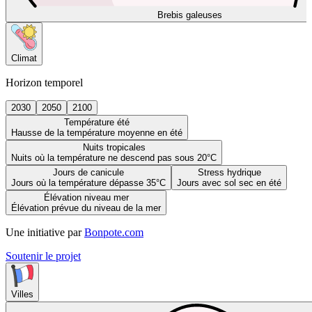
Brebis galeuses
Climat
Horizon temporel
2030
2050
2100
Température été
Hausse de la température moyenne en été
Nuits tropicales
Nuits où la température ne descend pas sous 20°C
Jours de canicule
Stress hydrique
Jours où la température dépasse 35°C
Jours avec sol sec en été
Élévation niveau mer
Élévation prévue du niveau de la mer
Une initiative par
Bonpote.com
Soutenir le projet
Villes