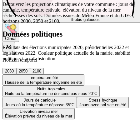
Découvrez les projections climatiques de votre commune : jours de
canicule, température estivale, élévation du niveau de la mer,
sécheresses des sols. Données issues de Météo France et du GIEC,
Brebis galeuses
horizons 2030, 2050 et 2100.
Données politiques
Climat
Résultats des élections municipales 2020, présidentielles 2022 et
législatives 2022. Couleur politique actuelle de la mairie, stabilité
politique, taux d'abstention.
Horizon temporel
2030
2050
2100
Température été
Hausse de la température moyenne en été
Nuits tropicales
Nuits où la température ne descend pas sous 20°C
Jours de canicule
Stress hydrique
Jours où la température dépasse 35°C
Jours avec sol sec en été
Élévation niveau mer
Élévation prévue du niveau de la mer