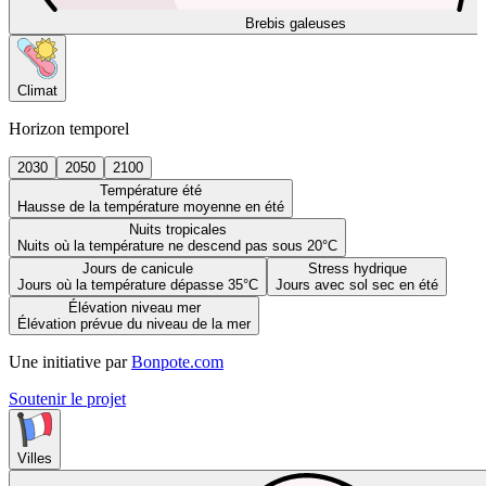
Brebis galeuses
Climat
Horizon temporel
2030
2050
2100
Température été
Hausse de la température moyenne en été
Nuits tropicales
Nuits où la température ne descend pas sous 20°C
Jours de canicule
Stress hydrique
Jours où la température dépasse 35°C
Jours avec sol sec en été
Élévation niveau mer
Élévation prévue du niveau de la mer
Une initiative par
Bonpote.com
Soutenir le projet
Villes