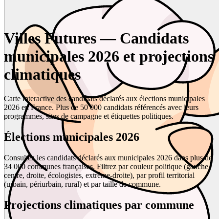
Villes Futures — Candidats
municipales 2026 et projections
climatiques
Carte interactive des candidats déclarés aux élections municipales
2026 en France. Plus de 50 000 candidats référencés avec leurs
programmes, sites de campagne et étiquettes politiques.
Élections municipales 2026
Consultez les candidats déclarés aux municipales 2026 dans plus de
34 000 communes françaises. Filtrez par couleur politique (gauche,
centre, droite, écologistes, extrême-droite), par profil territorial
(urbain, périurbain, rural) et par taille de commune.
Projections climatiques par commune