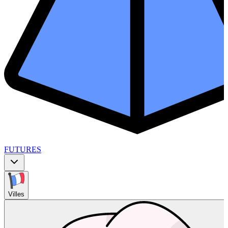
FUTURES
Villes