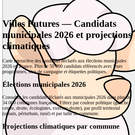
Villes Futures — Candidats
municipales 2026 et projections
climatiques
Carte interactive des candidats déclarés aux élections municipales
2026 en France. Plus de 50 000 candidats référencés avec leurs
programmes, sites de campagne et étiquettes politiques.
Élections municipales 2026
Consultez les candidats déclarés aux municipales 2026 dans plus de
34 000 communes françaises. Filtrez par couleur politique (gauche,
centre, droite, écologistes, extrême-droite), par profil territorial
(urbain, périurbain, rural) et par taille de commune.
Projections climatiques par commune