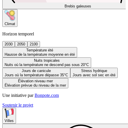
Brebis galeuses
Climat
Horizon temporel
2030
2050
2100
Température été
Hausse de la température moyenne en été
Nuits tropicales
Nuits où la température ne descend pas sous 20°C
Jours de canicule
Stress hydrique
Jours où la température dépasse 35°C
Jours avec sol sec en été
Élévation niveau mer
Élévation prévue du niveau de la mer
Une initiative par
Bonpote.com
Soutenir le projet
Villes