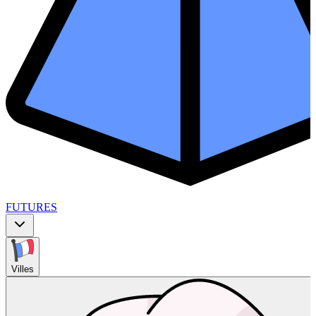
FUTURES
Villes