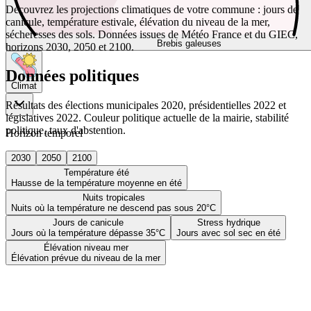
Découvrez les projections climatiques de votre commune : jours de
canicule, température estivale, élévation du niveau de la mer,
sécheresses des sols. Données issues de Météo France et du GIEC,
Brebis galeuses
horizons 2030, 2050 et 2100.
Données politiques
Climat
Résultats des élections municipales 2020, présidentielles 2022 et
législatives 2022. Couleur politique actuelle de la mairie, stabilité
politique, taux d'abstention.
Horizon temporel
2030
2050
2100
Température été
Hausse de la température moyenne en été
Nuits tropicales
Nuits où la température ne descend pas sous 20°C
Jours de canicule
Stress hydrique
Jours où la température dépasse 35°C
Jours avec sol sec en été
Élévation niveau mer
Élévation prévue du niveau de la mer