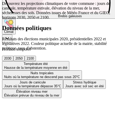
Découvrez les projections climatiques de votre commune : jours de
canicule, température estivale, élévation du niveau de la mer,
sécheresses des sols. Données issues de Météo France et du GIEC,
Brebis galeuses
horizons 2030, 2050 et 2100.
Données politiques
Climat
Résultats des élections municipales 2020, présidentielles 2022 et
législatives 2022. Couleur politique actuelle de la mairie, stabilité
politique, taux d'abstention.
Horizon temporel
2030
2050
2100
Température été
Hausse de la température moyenne en été
Nuits tropicales
Nuits où la température ne descend pas sous 20°C
Jours de canicule
Stress hydrique
Jours où la température dépasse 35°C
Jours avec sol sec en été
Élévation niveau mer
Élévation prévue du niveau de la mer