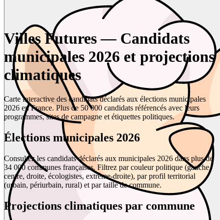
Villes Futures — Candidats
municipales 2026 et projections
climatiques
Carte interactive des candidats déclarés aux élections municipales
2026 en France. Plus de 50 000 candidats référencés avec leurs
programmes, sites de campagne et étiquettes politiques.
Élections municipales 2026
Consultez les candidats déclarés aux municipales 2026 dans plus de
34 000 communes françaises. Filtrez par couleur politique (gauche,
centre, droite, écologistes, extrême-droite), par profil territorial
(urbain, périurbain, rural) et par taille de commune.
Projections climatiques par commune