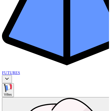
FUTURES
Villes