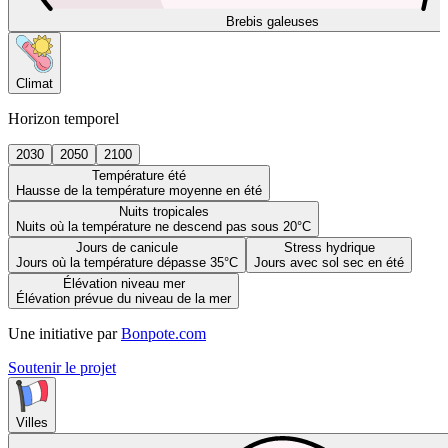
Brebis galeuses
Climat
Horizon temporel
2030
2050
2100
Température été
Hausse de la température moyenne en été
Nuits tropicales
Nuits où la température ne descend pas sous 20°C
Jours de canicule
Stress hydrique
Jours où la température dépasse 35°C
Jours avec sol sec en été
Élévation niveau mer
Élévation prévue du niveau de la mer
Une initiative par
Bonpote.com
Soutenir le projet
Villes