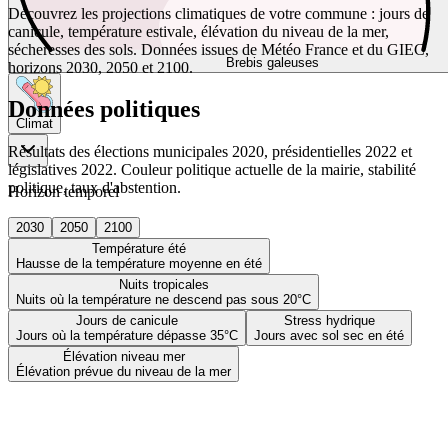
Découvrez les projections climatiques de votre commune : jours de
canicule, température estivale, élévation du niveau de la mer,
sécheresses des sols. Données issues de Météo France et du GIEC,
Brebis galeuses
horizons 2030, 2050 et 2100.
Données politiques
Climat
Résultats des élections municipales 2020, présidentielles 2022 et
législatives 2022. Couleur politique actuelle de la mairie, stabilité
politique, taux d'abstention.
Horizon temporel
2030
2050
2100
Température été
Hausse de la température moyenne en été
Nuits tropicales
Nuits où la température ne descend pas sous 20°C
Jours de canicule
Stress hydrique
Jours où la température dépasse 35°C
Jours avec sol sec en été
Élévation niveau mer
Élévation prévue du niveau de la mer