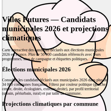
Villes Futures — Candidats
municipales 2026 et projections
climatiques
Carte interactive des candidats déclarés aux élections municipales
2026 en France. Plus de 50 000 candidats référencés avec leurs
programmes, sites de campagne et étiquettes politiques.
Élections municipales 2026
Consultez les candidats déclarés aux municipales 2026 dans plus de
34 000 communes françaises. Filtrez par couleur politique (gauche,
centre, droite, écologistes, extrême-droite), par profil territorial
(urbain, périurbain, rural) et par taille de commune.
Projections climatiques par commune