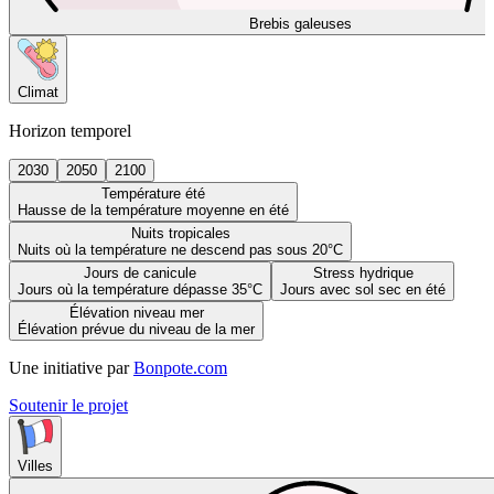
Brebis galeuses
Climat
Horizon temporel
2030
2050
2100
Température été
Hausse de la température moyenne en été
Nuits tropicales
Nuits où la température ne descend pas sous 20°C
Jours de canicule
Stress hydrique
Jours où la température dépasse 35°C
Jours avec sol sec en été
Élévation niveau mer
Élévation prévue du niveau de la mer
Une initiative par
Bonpote.com
Soutenir le projet
Villes