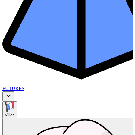
FUTURES
Villes