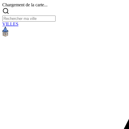
Chargement de la carte...
VILLES