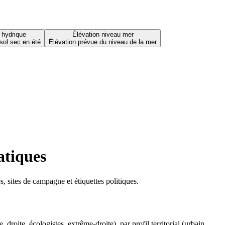
 hydrique
Élévation niveau mer
sol sec en été
Élévation prévue du niveau de la mer
atiques
 sites de campagne et étiquettes politiques.
oite, écologistes, extrême-droite), par profil territorial (urbain,