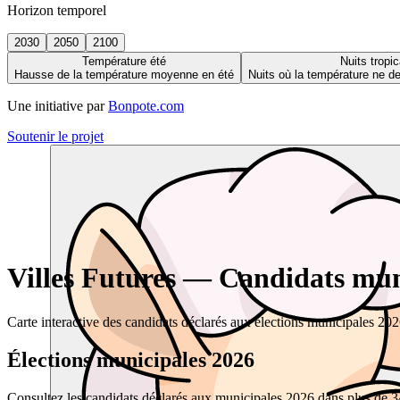
Horizon temporel
2030
2050
2100
Température été
Nuits tropic
Hausse de la température moyenne en été
Nuits où la température ne 
Une initiative par
Bonpote.com
Soutenir le projet
Villes Futures — Candidats muni
Carte interactive des candidats déclarés aux élections municipales 20
Élections municipales 2026
Consultez les candidats déclarés aux municipales 2026 dans plus de 34 0