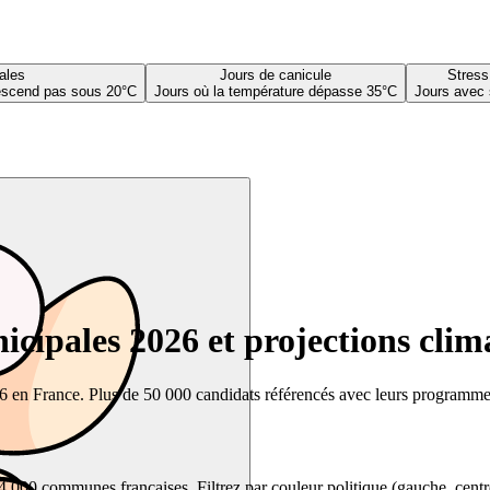
ales
Jours de canicule
Stress
descend pas sous 20°C
Jours où la température dépasse 35°C
Jours avec 
cipales 2026 et projections clim
26 en France. Plus de 50 000 candidats référencés avec leurs programmes,
00 communes françaises. Filtrez par couleur politique (gauche, centre, dr