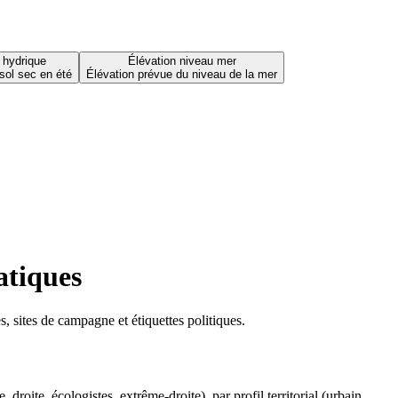
 hydrique
Élévation niveau mer
sol sec en été
Élévation prévue du niveau de la mer
atiques
 sites de campagne et étiquettes politiques.
oite, écologistes, extrême-droite), par profil territorial (urbain,