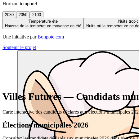
Horizon temporel
2030
2050
2100
Température été
Nuits tropic
Hausse de la température moyenne en été
Nuits où la température ne 
Une initiative par
Bonpote.com
Soutenir le projet
Villes Futures — Candidats muni
Carte interactive des candidats déclarés aux élections municipales 20
Élections municipales 2026
Consultez les candidats déclarés aux municipales 2026 dans plus de 34 0