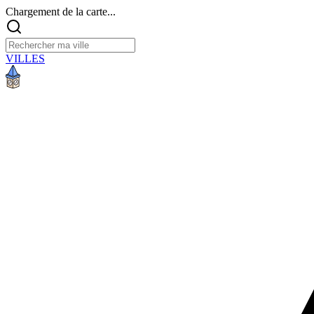
Chargement de la carte...
VILLES