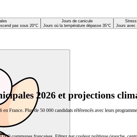
ales
Jours de canicule
Stress
descend pas sous 20°C
Jours où la température dépasse 35°C
Jours avec 
cipales 2026 et projections clim
26 en France. Plus de 50 000 candidats référencés avec leurs programmes,
00 communes françaises. Filtrez par couleur politique (gauche, centre, dr