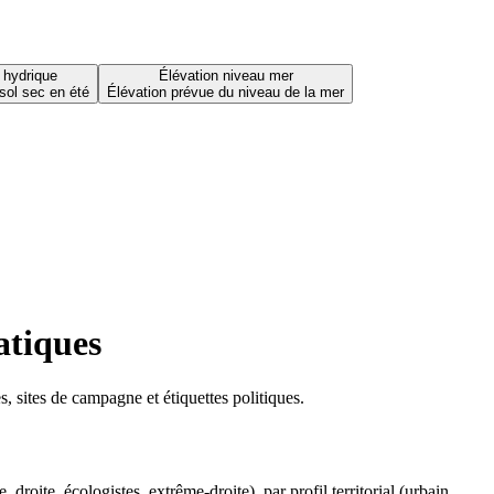
 hydrique
Élévation niveau mer
sol sec en été
Élévation prévue du niveau de la mer
atiques
 sites de campagne et étiquettes politiques.
oite, écologistes, extrême-droite), par profil territorial (urbain,