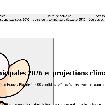
ales
Jours de canicule
Stress
descend pas sous 20°C
Jours où la température dépasse 35°C
Jours avec 
cipales 2026 et projections clim
26 en France. Plus de 50 000 candidats référencés avec leurs programmes,
00 communes françaises. Filtrez par couleur politique (gauche, centre, dr