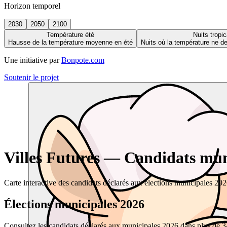
Horizon temporel
2030
2050
2100
Température été
Nuits tropic
Hausse de la température moyenne en été
Nuits où la température ne 
Une initiative par
Bonpote.com
Soutenir le projet
Villes Futures — Candidats muni
Carte interactive des candidats déclarés aux élections municipales 20
Élections municipales 2026
Consultez les candidats déclarés aux municipales 2026 dans plus de 34 0