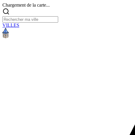
Chargement de la carte...
VILLES