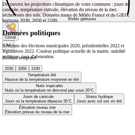
Découvrez les projections climatiques de votre commune : jours de
canicule, température estivale, élévation du niveau de la mer,
sécheresses des sols. Données issues de Météo France et du GIEC,
Brebis galeuses
horizons 2030, 2050 et 2100.
Données politiques
Climat
Résultats des élections municipales 2020, présidentielles 2022 et
législatives 2022. Couleur politique actuelle de la mairie, stabilité
politique, taux d'abstention.
Horizon temporel
2030
2050
2100
Température été
Hausse de la température moyenne en été
Nuits tropicales
Nuits où la température ne descend pas sous 20°C
Jours de canicule
Stress hydrique
Jours où la température dépasse 35°C
Jours avec sol sec en été
Élévation niveau mer
Élévation prévue du niveau de la mer