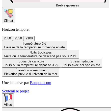
Brebis galeuses
Climat
Horizon temporel
2030
2050
2100
Température été
Hausse de la température moyenne en été
Nuits tropicales
Nuits où la température ne descend pas sous 20°C
Jours de canicule
Stress hydrique
Jours où la température dépasse 35°C
Jours avec sol sec en été
Élévation niveau mer
Élévation prévue du niveau de la mer
Une initiative par
Bonpote.com
Soutenir le projet
Villes