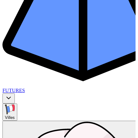
FUTURES
Villes