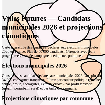
Villes Futures — Candidats
municipales 2026 et projections
climatiques
Carte interactive des candidats déclarés aux élections municipales
2026 en France. Plus de 50 000 candidats référencés avec leurs
programmes, sites de campagne et étiquettes politiques.
Élections municipales 2026
Consultez les candidats déclarés aux municipales 2026 dans plus de
34 000 communes françaises. Filtrez par couleur politique (gauche,
centre, droite, écologistes, extrême-droite), par profil territorial
(urbain, périurbain, rural) et par taille de commune.
Projections climatiques par commune