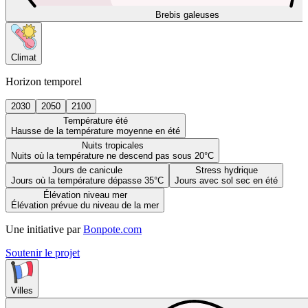
Brebis galeuses
Climat
Horizon temporel
2030
2050
2100
Température été
Hausse de la température moyenne en été
Nuits tropicales
Nuits où la température ne descend pas sous 20°C
Jours de canicule
Stress hydrique
Jours où la température dépasse 35°C
Jours avec sol sec en été
Élévation niveau mer
Élévation prévue du niveau de la mer
Une initiative par
Bonpote.com
Soutenir le projet
Villes