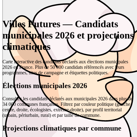
Villes Futures — Candidats
municipales 2026 et projections
climatiques
Carte interactive des candidats déclarés aux élections municipales
2026 en France. Plus de 50 000 candidats référencés avec leurs
programmes, sites de campagne et étiquettes politiques.
Élections municipales 2026
Consultez les candidats déclarés aux municipales 2026 dans plus de
34 000 communes françaises. Filtrez par couleur politique (gauche,
centre, droite, écologistes, extrême-droite), par profil territorial
(urbain, périurbain, rural) et par taille de commune.
Projections climatiques par commune