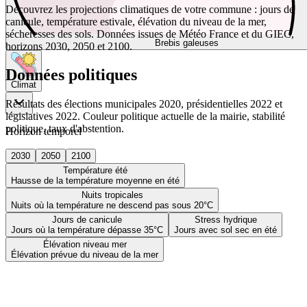
Découvrez les projections climatiques de votre commune : jours de
canicule, température estivale, élévation du niveau de la mer,
sécheresses des sols. Données issues de Météo France et du GIEC,
Brebis galeuses
horizons 2030, 2050 et 2100.
Données politiques
Climat
Résultats des élections municipales 2020, présidentielles 2022 et
législatives 2022. Couleur politique actuelle de la mairie, stabilité
politique, taux d'abstention.
Horizon temporel
2030
2050
2100
Température été
Hausse de la température moyenne en été
Nuits tropicales
Nuits où la température ne descend pas sous 20°C
Jours de canicule
Stress hydrique
Jours où la température dépasse 35°C
Jours avec sol sec en été
Élévation niveau mer
Élévation prévue du niveau de la mer