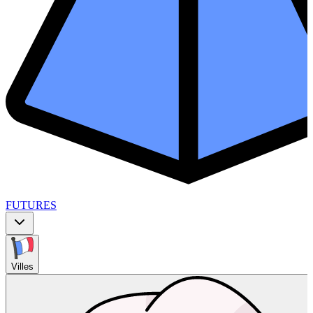
FUTURES
Villes