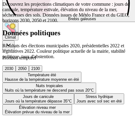
Découvrez les projections climatiques de votre commune : jours de
canicule, température estivale, élévation du niveau de la mer,
sécheresses des sols. Données issues de Météo France et du GIEC,
Brebis galeuses
horizons 2030, 2050 et 2100.
Données politiques
Climat
Résultats des élections municipales 2020, présidentielles 2022 et
législatives 2022. Couleur politique actuelle de la mairie, stabilité
politique, taux d'abstention.
Horizon temporel
2030
2050
2100
Température été
Hausse de la température moyenne en été
Nuits tropicales
Nuits où la température ne descend pas sous 20°C
Jours de canicule
Stress hydrique
Jours où la température dépasse 35°C
Jours avec sol sec en été
Élévation niveau mer
Élévation prévue du niveau de la mer