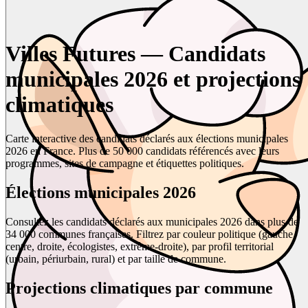
Villes Futures — Candidats
municipales 2026 et projections
climatiques
Carte interactive des candidats déclarés aux élections municipales
2026 en France. Plus de 50 000 candidats référencés avec leurs
programmes, sites de campagne et étiquettes politiques.
Élections municipales 2026
Consultez les candidats déclarés aux municipales 2026 dans plus de
34 000 communes françaises. Filtrez par couleur politique (gauche,
centre, droite, écologistes, extrême-droite), par profil territorial
(urbain, périurbain, rural) et par taille de commune.
Projections climatiques par commune