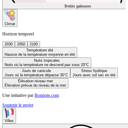
Brebis galeuses
Climat
Horizon temporel
2030
2050
2100
Température été
Hausse de la température moyenne en été
Nuits tropicales
Nuits où la température ne descend pas sous 20°C
Jours de canicule
Stress hydrique
Jours où la température dépasse 35°C
Jours avec sol sec en été
Élévation niveau mer
Élévation prévue du niveau de la mer
Une initiative par
Bonpote.com
Soutenir le projet
Villes