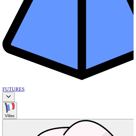
FUTURES
Villes