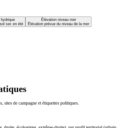
 hydrique
Élévation niveau mer
sol sec en été
Élévation prévue du niveau de la mer
atiques
 sites de campagne et étiquettes politiques.
oite, écologistes, extrême-droite), par profil territorial (urbain,