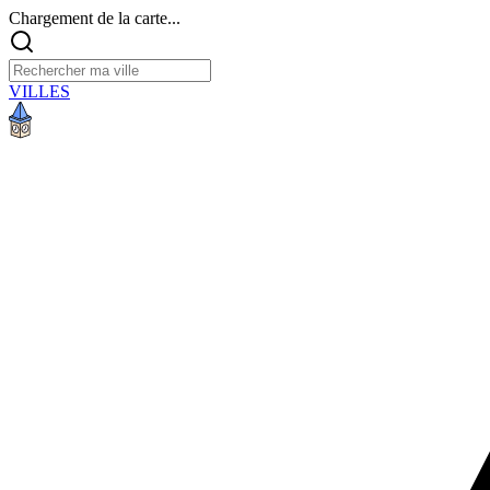
Chargement de la carte...
VILLES