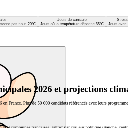
ales
Jours de canicule
Stress
descend pas sous 20°C
Jours où la température dépasse 35°C
Jours avec 
cipales 2026 et projections clim
26 en France. Plus de 50 000 candidats référencés avec leurs programmes,
00 communes françaises. Filtrez par couleur politique (gauche, centre, dr