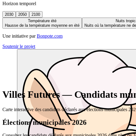
Horizon temporel
2030
2050
2100
Température été
Nuits tropic
Hausse de la température moyenne en été
Nuits où la température ne 
Une initiative par
Bonpote.com
Soutenir le projet
Villes Futures — Candidats muni
Carte interactive des candidats déclarés aux élections municipales 20
Élections municipales 2026
Consultez les candidats déclarés aux municipales 2026 dans plus de 34 0