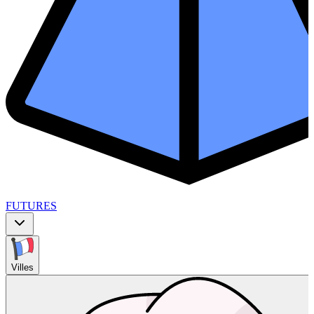
FUTURES
Villes