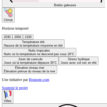
Brebis galeuses
Climat
Horizon temporel
2030
2050
2100
Température été
Hausse de la température moyenne en été
Nuits tropicales
Nuits où la température ne descend pas sous 20°C
Jours de canicule
Stress hydrique
Jours où la température dépasse 35°C
Jours avec sol sec en été
Élévation niveau mer
Élévation prévue du niveau de la mer
Une initiative par
Bonpote.com
Soutenir le projet
Villes