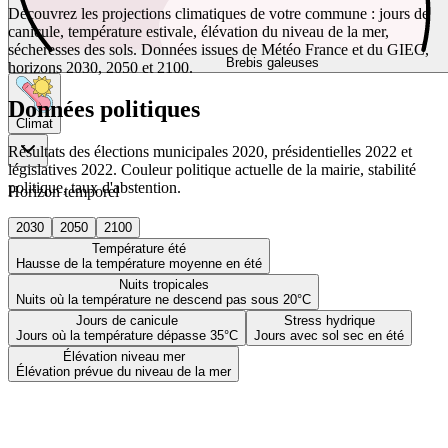
Découvrez les projections climatiques de votre commune : jours de
canicule, température estivale, élévation du niveau de la mer,
sécheresses des sols. Données issues de Météo France et du GIEC,
Brebis galeuses
horizons 2030, 2050 et 2100.
Données politiques
Climat
Résultats des élections municipales 2020, présidentielles 2022 et
législatives 2022. Couleur politique actuelle de la mairie, stabilité
politique, taux d'abstention.
Horizon temporel
2030
2050
2100
Température été
Hausse de la température moyenne en été
Nuits tropicales
Nuits où la température ne descend pas sous 20°C
Jours de canicule
Stress hydrique
Jours où la température dépasse 35°C
Jours avec sol sec en été
Élévation niveau mer
Élévation prévue du niveau de la mer