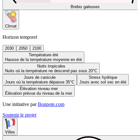
Brebis galeuses
Climat
Horizon temporel
2030
2050
2100
Température été
Hausse de la température moyenne en été
Nuits tropicales
Nuits où la température ne descend pas sous 20°C
Jours de canicule
Stress hydrique
Jours où la température dépasse 35°C
Jours avec sol sec en été
Élévation niveau mer
Élévation prévue du niveau de la mer
Une initiative par
Bonpote.com
Soutenir le projet
Villes