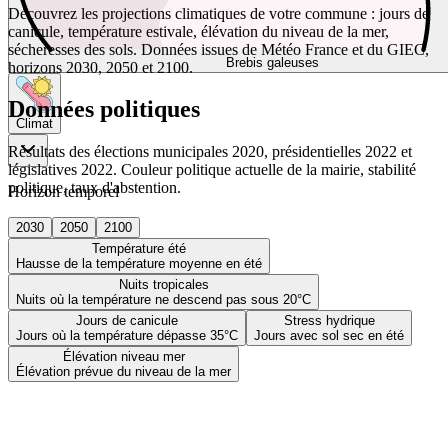
Découvrez les projections climatiques de votre commune : jours de
canicule, température estivale, élévation du niveau de la mer,
sécheresses des sols. Données issues de Météo France et du GIEC,
Brebis galeuses
horizons 2030, 2050 et 2100.
Données politiques
Climat
Résultats des élections municipales 2020, présidentielles 2022 et
législatives 2022. Couleur politique actuelle de la mairie, stabilité
politique, taux d'abstention.
Horizon temporel
2030
2050
2100
Température été
Hausse de la température moyenne en été
Nuits tropicales
Nuits où la température ne descend pas sous 20°C
Jours de canicule
Stress hydrique
Jours où la température dépasse 35°C
Jours avec sol sec en été
Élévation niveau mer
Élévation prévue du niveau de la mer