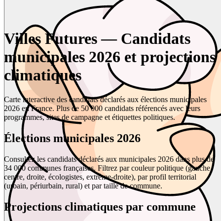
Villes Futures — Candidats
municipales 2026 et projections
climatiques
Carte interactive des candidats déclarés aux élections municipales
2026 en France. Plus de 50 000 candidats référencés avec leurs
programmes, sites de campagne et étiquettes politiques.
Élections municipales 2026
Consultez les candidats déclarés aux municipales 2026 dans plus de
34 000 communes françaises. Filtrez par couleur politique (gauche,
centre, droite, écologistes, extrême-droite), par profil territorial
(urbain, périurbain, rural) et par taille de commune.
Projections climatiques par commune