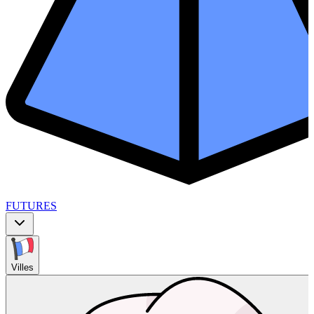
FUTURES
Villes