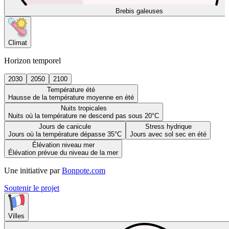
Brebis galeuses
Climat
Horizon temporel
2030
2050
2100
Température été
Hausse de la température moyenne en été
Nuits tropicales
Nuits où la température ne descend pas sous 20°C
Jours de canicule
Stress hydrique
Jours où la température dépasse 35°C
Jours avec sol sec en été
Élévation niveau mer
Élévation prévue du niveau de la mer
Une initiative par
Bonpote.com
Soutenir le projet
Villes