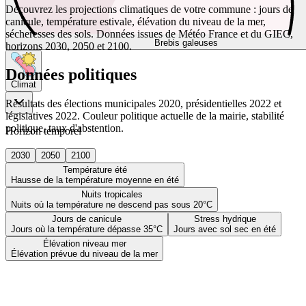
Découvrez les projections climatiques de votre commune : jours de
canicule, température estivale, élévation du niveau de la mer,
sécheresses des sols. Données issues de Météo France et du GIEC,
Brebis galeuses
horizons 2030, 2050 et 2100.
Données politiques
Climat
Résultats des élections municipales 2020, présidentielles 2022 et
législatives 2022. Couleur politique actuelle de la mairie, stabilité
politique, taux d'abstention.
Horizon temporel
2030
2050
2100
Température été
Hausse de la température moyenne en été
Nuits tropicales
Nuits où la température ne descend pas sous 20°C
Jours de canicule
Stress hydrique
Jours où la température dépasse 35°C
Jours avec sol sec en été
Élévation niveau mer
Élévation prévue du niveau de la mer