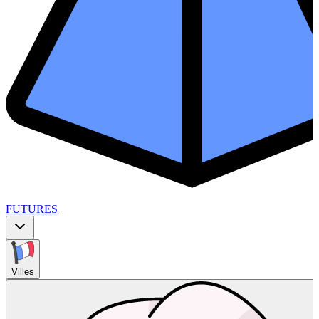
FUTURES
Villes