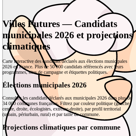
Villes Futures — Candidats
municipales 2026 et projections
climatiques
Carte interactive des candidats déclarés aux élections municipales
2026 en France. Plus de 50 000 candidats référencés avec leurs
programmes, sites de campagne et étiquettes politiques.
Élections municipales 2026
Consultez les candidats déclarés aux municipales 2026 dans plus de
34 000 communes françaises. Filtrez par couleur politique (gauche,
centre, droite, écologistes, extrême-droite), par profil territorial
(urbain, périurbain, rural) et par taille de commune.
Projections climatiques par commune