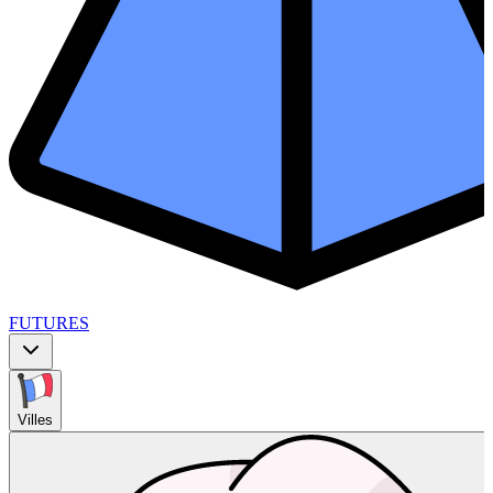
FUTURES
Villes