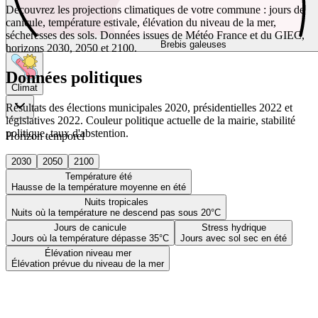
Découvrez les projections climatiques de votre commune : jours de
canicule, température estivale, élévation du niveau de la mer,
sécheresses des sols. Données issues de Météo France et du GIEC,
Brebis galeuses
horizons 2030, 2050 et 2100.
Données politiques
Climat
Résultats des élections municipales 2020, présidentielles 2022 et
législatives 2022. Couleur politique actuelle de la mairie, stabilité
politique, taux d'abstention.
Horizon temporel
2030
2050
2100
Température été
Hausse de la température moyenne en été
Nuits tropicales
Nuits où la température ne descend pas sous 20°C
Jours de canicule
Stress hydrique
Jours où la température dépasse 35°C
Jours avec sol sec en été
Élévation niveau mer
Élévation prévue du niveau de la mer