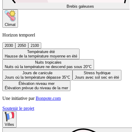
Brebis galeuses
Climat
Horizon temporel
2030
2050
2100
Température été
Hausse de la température moyenne en été
Nuits tropicales
Nuits où la température ne descend pas sous 20°C
Jours de canicule
Stress hydrique
Jours où la température dépasse 35°C
Jours avec sol sec en été
Élévation niveau mer
Élévation prévue du niveau de la mer
Une initiative par
Bonpote.com
Soutenir le projet
Villes