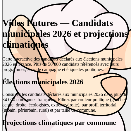
Villes Futures — Candidats
municipales 2026 et projections
climatiques
Carte interactive des candidats déclarés aux élections municipales
2026 en France. Plus de 50 000 candidats référencés avec leurs
programmes, sites de campagne et étiquettes politiques.
Élections municipales 2026
Consultez les candidats déclarés aux municipales 2026 dans plus de
34 000 communes françaises. Filtrez par couleur politique (gauche,
centre, droite, écologistes, extrême-droite), par profil territorial
(urbain, périurbain, rural) et par taille de commune.
Projections climatiques par commune