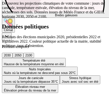
Découvrez les projections climatiques de votre commune : jours de
canicule, température estivale, élévation du niveau de la mer,
sécheresses des sols. Données issues de Météo France et du GIEC,
Brebis galeuses
horizons 2030, 2050 et 2100.
Données politiques
Climat
Résultats des élections municipales 2020, présidentielles 2022 et
législatives 2022. Couleur politique actuelle de la mairie, stabilité
politique, taux d'abstention.
Horizon temporel
2030
2050
2100
Température été
Hausse de la température moyenne en été
Nuits tropicales
Nuits où la température ne descend pas sous 20°C
Jours de canicule
Stress hydrique
Jours où la température dépasse 35°C
Jours avec sol sec en été
Élévation niveau mer
Élévation prévue du niveau de la mer