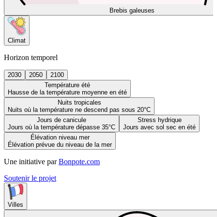
Brebis galeuses
Climat
Horizon temporel
2030
2050
2100
Température été
Hausse de la température moyenne en été
Nuits tropicales
Nuits où la température ne descend pas sous 20°C
Jours de canicule
Stress hydrique
Jours où la température dépasse 35°C
Jours avec sol sec en été
Élévation niveau mer
Élévation prévue du niveau de la mer
Une initiative par
Bonpote.com
Soutenir le projet
Villes