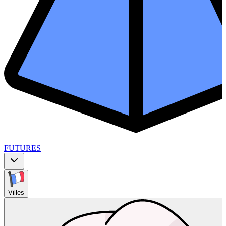
FUTURES
Villes