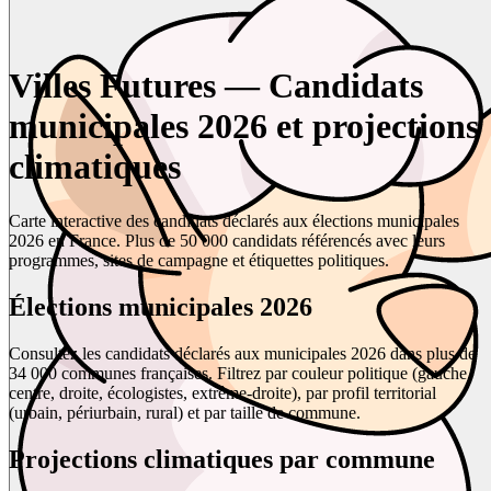
Villes Futures — Candidats
municipales 2026 et projections
climatiques
Carte interactive des candidats déclarés aux élections municipales
2026 en France. Plus de 50 000 candidats référencés avec leurs
programmes, sites de campagne et étiquettes politiques.
Élections municipales 2026
Consultez les candidats déclarés aux municipales 2026 dans plus de
34 000 communes françaises. Filtrez par couleur politique (gauche,
centre, droite, écologistes, extrême-droite), par profil territorial
(urbain, périurbain, rural) et par taille de commune.
Projections climatiques par commune