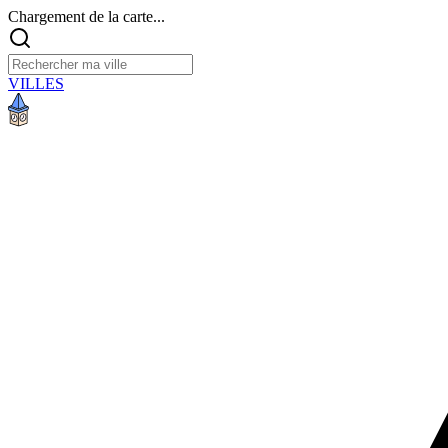
Chargement de la carte...
VILLES