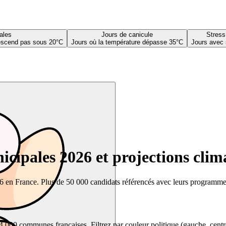
ales
Jours de canicule
Stress
descend pas sous 20°C
Jours où la température dépasse 35°C
Jours avec 
cipales 2026 et projections clim
26 en France. Plus de 50 000 candidats référencés avec leurs programmes,
00 communes françaises. Filtrez par couleur politique (gauche, centre, dr