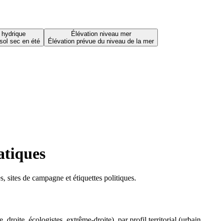
 hydrique
Élévation niveau mer
sol sec en été
Élévation prévue du niveau de la mer
atiques
 sites de campagne et étiquettes politiques.
oite, écologistes, extrême-droite), par profil territorial (urbain,