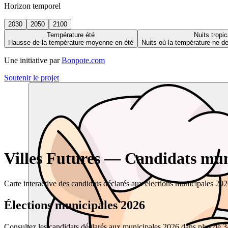
Horizon temporel
2030
2050
2100
Température été
Nuits tropic
Hausse de la température moyenne en été
Nuits où la température ne 
Une initiative par
Bonpote.com
Soutenir le projet
Villes Futures — Candidats muni
Carte interactive des candidats déclarés aux élections municipales 20
Élections municipales 2026
Consultez les candidats déclarés aux municipales 2026 dans plus de 34 0