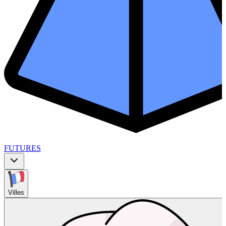
FUTURES
Villes