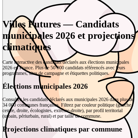
Villes Futures — Candidats
municipales 2026 et projections
climatiques
Carte interactive des candidats déclarés aux élections municipales
2026 en France. Plus de 50 000 candidats référencés avec leurs
programmes, sites de campagne et étiquettes politiques.
Élections municipales 2026
Consultez les candidats déclarés aux municipales 2026 dans plus de
34 000 communes françaises. Filtrez par couleur politique (gauche,
centre, droite, écologistes, extrême-droite), par profil territorial
(urbain, périurbain, rural) et par taille de commune.
Projections climatiques par commune