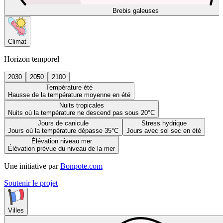
Brebis galeuses
Climat
Horizon temporel
2030
2050
2100
Température été
Hausse de la température moyenne en été
Nuits tropicales
Nuits où la température ne descend pas sous 20°C
Jours de canicule
Stress hydrique
Jours où la température dépasse 35°C
Jours avec sol sec en été
Élévation niveau mer
Élévation prévue du niveau de la mer
Une initiative par
Bonpote.com
Soutenir le projet
Villes