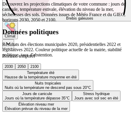
Découvrez les projections climatiques de votre commune : jours de
canicule, température estivale, élévation du niveau de la mer,
sécheresses des sols. Données issues de Météo France et du GIEC,
Brebis galeuses
horizons 2030, 2050 et 2100.
Données politiques
Climat
Résultats des élections municipales 2020, présidentielles 2022 et
législatives 2022. Couleur politique actuelle de la mairie, stabilité
politique, taux d'abstention.
Horizon temporel
2030
2050
2100
Température été
Hausse de la température moyenne en été
Nuits tropicales
Nuits où la température ne descend pas sous 20°C
Jours de canicule
Stress hydrique
Jours où la température dépasse 35°C
Jours avec sol sec en été
Élévation niveau mer
Élévation prévue du niveau de la mer