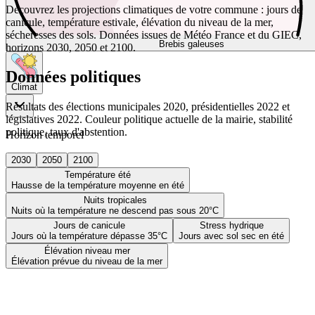
Découvrez les projections climatiques de votre commune : jours de
canicule, température estivale, élévation du niveau de la mer,
sécheresses des sols. Données issues de Météo France et du GIEC,
Brebis galeuses
horizons 2030, 2050 et 2100.
Données politiques
Climat
Résultats des élections municipales 2020, présidentielles 2022 et
législatives 2022. Couleur politique actuelle de la mairie, stabilité
politique, taux d'abstention.
Horizon temporel
2030
2050
2100
Température été
Hausse de la température moyenne en été
Nuits tropicales
Nuits où la température ne descend pas sous 20°C
Jours de canicule
Stress hydrique
Jours où la température dépasse 35°C
Jours avec sol sec en été
Élévation niveau mer
Élévation prévue du niveau de la mer