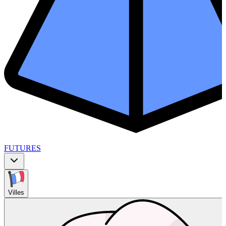
FUTURES
Villes