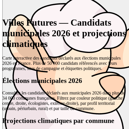
Villes Futures — Candidats
municipales 2026 et projections
climatiques
Carte interactive des candidats déclarés aux élections municipales
2026 en France. Plus de 50 000 candidats référencés avec leurs
programmes, sites de campagne et étiquettes politiques.
Élections municipales 2026
Consultez les candidats déclarés aux municipales 2026 dans plus de
34 000 communes françaises. Filtrez par couleur politique (gauche,
centre, droite, écologistes, extrême-droite), par profil territorial
(urbain, périurbain, rural) et par taille de commune.
Projections climatiques par commune