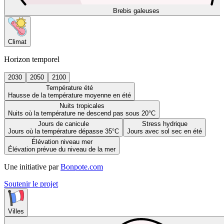
Brebis galeuses
Climat
Horizon temporel
2030
2050
2100
Température été
Hausse de la température moyenne en été
Nuits tropicales
Nuits où la température ne descend pas sous 20°C
Jours de canicule
Stress hydrique
Jours où la température dépasse 35°C
Jours avec sol sec en été
Élévation niveau mer
Élévation prévue du niveau de la mer
Une initiative par
Bonpote.com
Soutenir le projet
Villes