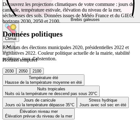
Découvrez les projections climatiques de votre commune : jours de
canicule, température estivale, élévation du niveau de la mer,
sécheresses des sols. Données issues de Météo France et du GIEC,
Brebis galeuses
horizons 2030, 2050 et 2100.
Données politiques
Climat
Résultats des élections municipales 2020, présidentielles 2022 et
législatives 2022. Couleur politique actuelle de la mairie, stabilité
politique, taux d'abstention.
Horizon temporel
2030
2050
2100
Température été
Hausse de la température moyenne en été
Nuits tropicales
Nuits où la température ne descend pas sous 20°C
Jours de canicule
Stress hydrique
Jours où la température dépasse 35°C
Jours avec sol sec en été
Élévation niveau mer
Élévation prévue du niveau de la mer