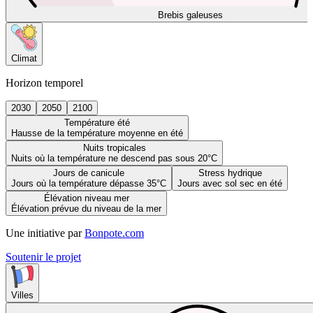
Brebis galeuses
Climat
Horizon temporel
2030
2050
2100
Température été
Hausse de la température moyenne en été
Nuits tropicales
Nuits où la température ne descend pas sous 20°C
Jours de canicule
Stress hydrique
Jours où la température dépasse 35°C
Jours avec sol sec en été
Élévation niveau mer
Élévation prévue du niveau de la mer
Une initiative par
Bonpote.com
Soutenir le projet
Villes