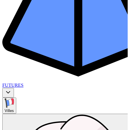
FUTURES
Villes