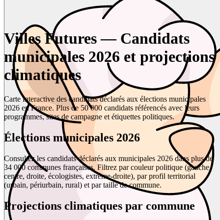
Villes Futures — Candidats
municipales 2026 et projections
climatiques
Carte interactive des candidats déclarés aux élections municipales
2026 en France. Plus de 50 000 candidats référencés avec leurs
programmes, sites de campagne et étiquettes politiques.
Élections municipales 2026
Consultez les candidats déclarés aux municipales 2026 dans plus de
34 000 communes françaises. Filtrez par couleur politique (gauche,
centre, droite, écologistes, extrême-droite), par profil territorial
(urbain, périurbain, rural) et par taille de commune.
Projections climatiques par commune