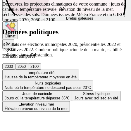
Découvrez les projections climatiques de votre commune : jours de
canicule, température estivale, élévation du niveau de la mer,
sécheresses des sols. Données issues de Météo France et du GIEC,
Brebis galeuses
horizons 2030, 2050 et 2100.
Données politiques
Climat
Résultats des élections municipales 2020, présidentielles 2022 et
législatives 2022. Couleur politique actuelle de la mairie, stabilité
politique, taux d'abstention.
Horizon temporel
2030
2050
2100
Température été
Hausse de la température moyenne en été
Nuits tropicales
Nuits où la température ne descend pas sous 20°C
Jours de canicule
Stress hydrique
Jours où la température dépasse 35°C
Jours avec sol sec en été
Élévation niveau mer
Élévation prévue du niveau de la mer