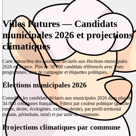
Villes Futures — Candidats
municipales 2026 et projections
climatiques
Carte interactive des candidats déclarés aux élections municipales
2026 en France. Plus de 50 000 candidats référencés avec leurs
programmes, sites de campagne et étiquettes politiques.
Élections municipales 2026
Consultez les candidats déclarés aux municipales 2026 dans plus de
34 000 communes françaises. Filtrez par couleur politique (gauche,
centre, droite, écologistes, extrême-droite), par profil territorial
(urbain, périurbain, rural) et par taille de commune.
Projections climatiques par commune