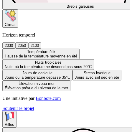
Brebis galeuses
Climat
Horizon temporel
2030
2050
2100
Température été
Hausse de la température moyenne en été
Nuits tropicales
Nuits où la température ne descend pas sous 20°C
Jours de canicule
Stress hydrique
Jours où la température dépasse 35°C
Jours avec sol sec en été
Élévation niveau mer
Élévation prévue du niveau de la mer
Une initiative par
Bonpote.com
Soutenir le projet
Villes