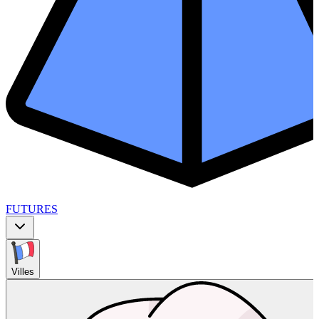
FUTURES
Villes