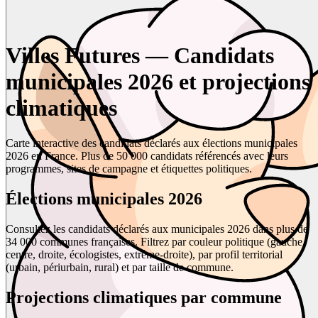
Villes Futures — Candidats
municipales 2026 et projections
climatiques
Carte interactive des candidats déclarés aux élections municipales
2026 en France. Plus de 50 000 candidats référencés avec leurs
programmes, sites de campagne et étiquettes politiques.
Élections municipales 2026
Consultez les candidats déclarés aux municipales 2026 dans plus de
34 000 communes françaises. Filtrez par couleur politique (gauche,
centre, droite, écologistes, extrême-droite), par profil territorial
(urbain, périurbain, rural) et par taille de commune.
Projections climatiques par commune