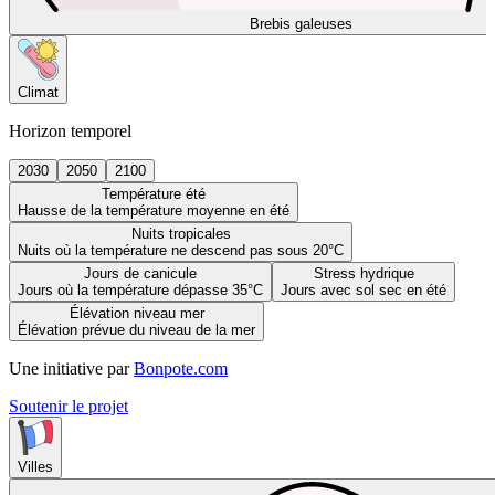
Brebis galeuses
Climat
Horizon temporel
2030
2050
2100
Température été
Hausse de la température moyenne en été
Nuits tropicales
Nuits où la température ne descend pas sous 20°C
Jours de canicule
Stress hydrique
Jours où la température dépasse 35°C
Jours avec sol sec en été
Élévation niveau mer
Élévation prévue du niveau de la mer
Une initiative par
Bonpote.com
Soutenir le projet
Villes