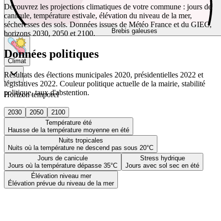
Découvrez les projections climatiques de votre commune : jours de
canicule, température estivale, élévation du niveau de la mer,
sécheresses des sols. Données issues de Météo France et du GIEC,
Brebis galeuses
horizons 2030, 2050 et 2100.
Données politiques
Climat
Résultats des élections municipales 2020, présidentielles 2022 et
législatives 2022. Couleur politique actuelle de la mairie, stabilité
politique, taux d'abstention.
Horizon temporel
2030
2050
2100
Température été
Hausse de la température moyenne en été
Nuits tropicales
Nuits où la température ne descend pas sous 20°C
Jours de canicule
Stress hydrique
Jours où la température dépasse 35°C
Jours avec sol sec en été
Élévation niveau mer
Élévation prévue du niveau de la mer