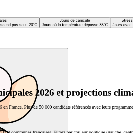
ales
Jours de canicule
Stress
descend pas sous 20°C
Jours où la température dépasse 35°C
Jours avec 
cipales 2026 et projections clim
26 en France. Plus de 50 000 candidats référencés avec leurs programmes,
00 communes françaises. Filtrez par couleur politique (gauche, centre, dr