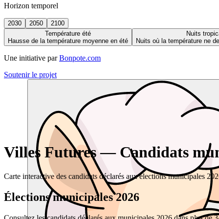
Horizon temporel
2030
2050
2100
Température été
Nuits tropic
Hausse de la température moyenne en été
Nuits où la température ne 
Une initiative par
Bonpote.com
Soutenir le projet
Villes Futures — Candidats muni
Carte interactive des candidats déclarés aux élections municipales 20
Élections municipales 2026
Consultez les candidats déclarés aux municipales 2026 dans plus de 34 0