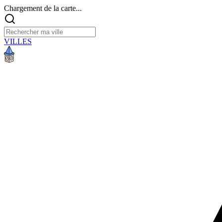
Chargement de la carte...
VILLES