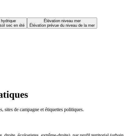
 hydrique
Élévation niveau mer
sol sec en été
Élévation prévue du niveau de la mer
atiques
 sites de campagne et étiquettes politiques.
oite, écologistes, extrême-droite), par profil territorial (urbain,