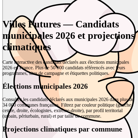
Villes Futures — Candidats
municipales 2026 et projections
climatiques
Carte interactive des candidats déclarés aux élections municipales
2026 en France. Plus de 50 000 candidats référencés avec leurs
programmes, sites de campagne et étiquettes politiques.
Élections municipales 2026
Consultez les candidats déclarés aux municipales 2026 dans plus de
34 000 communes françaises. Filtrez par couleur politique (gauche,
centre, droite, écologistes, extrême-droite), par profil territorial
(urbain, périurbain, rural) et par taille de commune.
Projections climatiques par commune