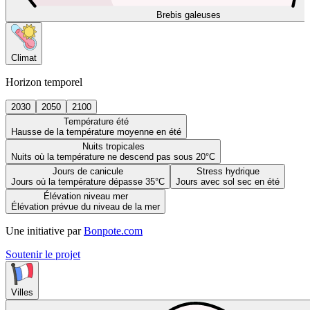
Brebis galeuses
Climat
Horizon temporel
2030
2050
2100
Température été
Hausse de la température moyenne en été
Nuits tropicales
Nuits où la température ne descend pas sous 20°C
Jours de canicule
Stress hydrique
Jours où la température dépasse 35°C
Jours avec sol sec en été
Élévation niveau mer
Élévation prévue du niveau de la mer
Une initiative par
Bonpote.com
Soutenir le projet
Villes