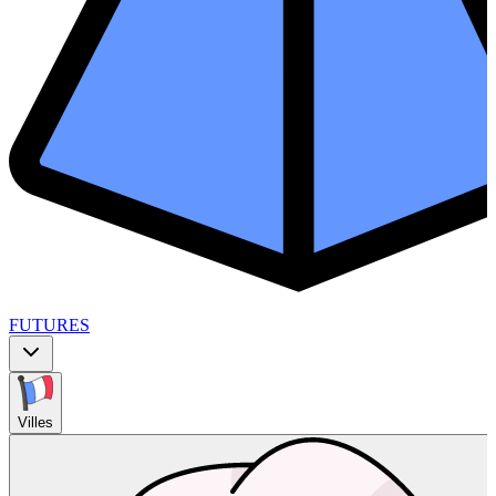
FUTURES
Villes