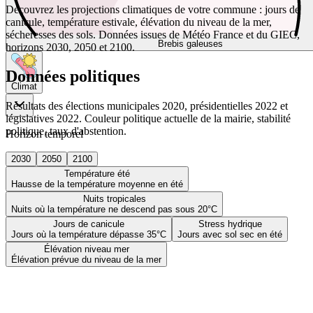
Découvrez les projections climatiques de votre commune : jours de
canicule, température estivale, élévation du niveau de la mer,
sécheresses des sols. Données issues de Météo France et du GIEC,
Brebis galeuses
horizons 2030, 2050 et 2100.
Données politiques
Climat
Résultats des élections municipales 2020, présidentielles 2022 et
législatives 2022. Couleur politique actuelle de la mairie, stabilité
politique, taux d'abstention.
Horizon temporel
2030
2050
2100
Température été
Hausse de la température moyenne en été
Nuits tropicales
Nuits où la température ne descend pas sous 20°C
Jours de canicule
Stress hydrique
Jours où la température dépasse 35°C
Jours avec sol sec en été
Élévation niveau mer
Élévation prévue du niveau de la mer