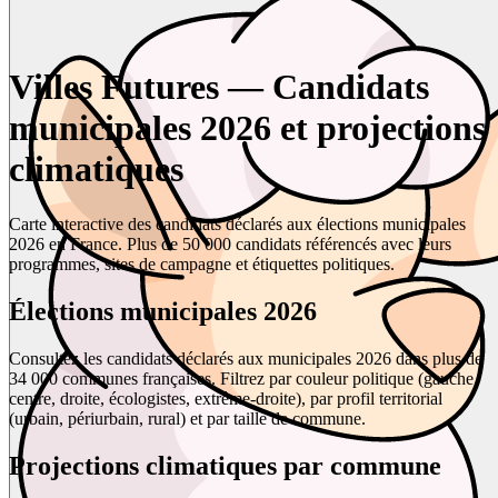
Villes Futures — Candidats
municipales 2026 et projections
climatiques
Carte interactive des candidats déclarés aux élections municipales
2026 en France. Plus de 50 000 candidats référencés avec leurs
programmes, sites de campagne et étiquettes politiques.
Élections municipales 2026
Consultez les candidats déclarés aux municipales 2026 dans plus de
34 000 communes françaises. Filtrez par couleur politique (gauche,
centre, droite, écologistes, extrême-droite), par profil territorial
(urbain, périurbain, rural) et par taille de commune.
Projections climatiques par commune