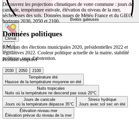
Découvrez les projections climatiques de votre commune : jours de
canicule, température estivale, élévation du niveau de la mer,
sécheresses des sols. Données issues de Météo France et du GIEC,
Brebis galeuses
horizons 2030, 2050 et 2100.
Données politiques
Climat
Résultats des élections municipales 2020, présidentielles 2022 et
législatives 2022. Couleur politique actuelle de la mairie, stabilité
politique, taux d'abstention.
Horizon temporel
2030
2050
2100
Température été
Hausse de la température moyenne en été
Nuits tropicales
Nuits où la température ne descend pas sous 20°C
Jours de canicule
Stress hydrique
Jours où la température dépasse 35°C
Jours avec sol sec en été
Élévation niveau mer
Élévation prévue du niveau de la mer