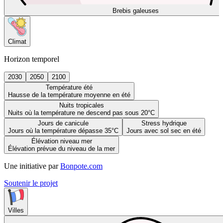
Brebis galeuses
Climat
Horizon temporel
2030
2050
2100
Température été
Hausse de la température moyenne en été
Nuits tropicales
Nuits où la température ne descend pas sous 20°C
Jours de canicule
Stress hydrique
Jours où la température dépasse 35°C
Jours avec sol sec en été
Élévation niveau mer
Élévation prévue du niveau de la mer
Une initiative par
Bonpote.com
Soutenir le projet
Villes