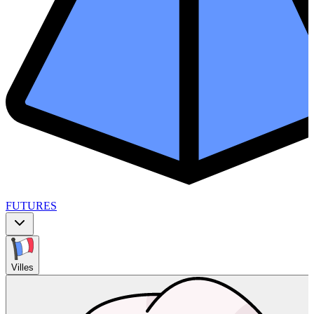
FUTURES
Villes