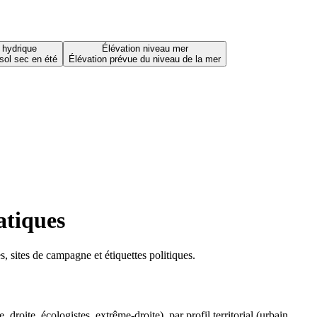
 hydrique
Élévation niveau mer
sol sec en été
Élévation prévue du niveau de la mer
atiques
 sites de campagne et étiquettes politiques.
oite, écologistes, extrême-droite), par profil territorial (urbain,