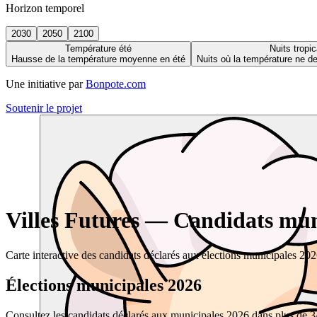
Horizon temporel
2030
2050
2100
Température été
Nuits tropic
Hausse de la température moyenne en été
Nuits où la température ne 
Une initiative par
Bonpote.com
Soutenir le projet
Villes Futures — Candidats muni
Carte interactive des candidats déclarés aux élections municipales 20
Élections municipales 2026
Consultez les candidats déclarés aux municipales 2026 dans plus de 34 0