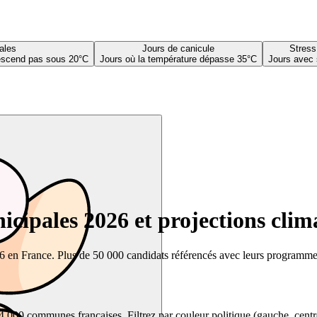
ales
Jours de canicule
Stress
descend pas sous 20°C
Jours où la température dépasse 35°C
Jours avec 
cipales 2026 et projections clim
26 en France. Plus de 50 000 candidats référencés avec leurs programmes,
00 communes françaises. Filtrez par couleur politique (gauche, centre, dr