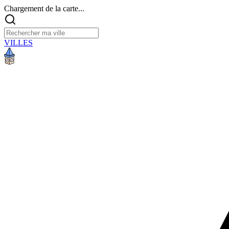
Chargement de la carte...
VILLES