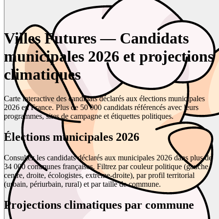
Villes Futures — Candidats
municipales 2026 et projections
climatiques
Carte interactive des candidats déclarés aux élections municipales
2026 en France. Plus de 50 000 candidats référencés avec leurs
programmes, sites de campagne et étiquettes politiques.
Élections municipales 2026
Consultez les candidats déclarés aux municipales 2026 dans plus de
34 000 communes françaises. Filtrez par couleur politique (gauche,
centre, droite, écologistes, extrême-droite), par profil territorial
(urbain, périurbain, rural) et par taille de commune.
Projections climatiques par commune