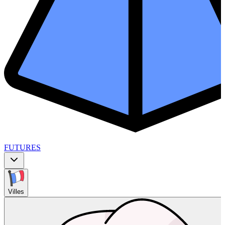
FUTURES
Villes