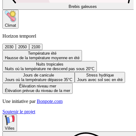
Brebis galeuses
Climat
Horizon temporel
2030
2050
2100
Température été
Hausse de la température moyenne en été
Nuits tropicales
Nuits où la température ne descend pas sous 20°C
Jours de canicule
Stress hydrique
Jours où la température dépasse 35°C
Jours avec sol sec en été
Élévation niveau mer
Élévation prévue du niveau de la mer
Une initiative par
Bonpote.com
Soutenir le projet
Villes