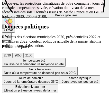
Découvrez les projections climatiques de votre commune : jours de
canicule, température estivale, élévation du niveau de la mer,
sécheresses des sols. Données issues de Météo France et du GIEC,
Brebis galeuses
horizons 2030, 2050 et 2100.
Données politiques
Climat
Résultats des élections municipales 2020, présidentielles 2022 et
législatives 2022. Couleur politique actuelle de la mairie, stabilité
politique, taux d'abstention.
Horizon temporel
2030
2050
2100
Température été
Hausse de la température moyenne en été
Nuits tropicales
Nuits où la température ne descend pas sous 20°C
Jours de canicule
Stress hydrique
Jours où la température dépasse 35°C
Jours avec sol sec en été
Élévation niveau mer
Élévation prévue du niveau de la mer