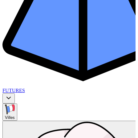
FUTURES
Villes