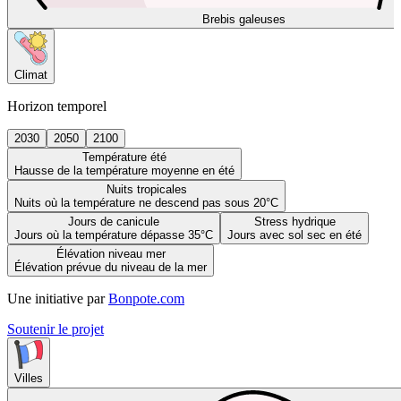
Brebis galeuses
Climat
Horizon temporel
2030
2050
2100
Température été
Hausse de la température moyenne en été
Nuits tropicales
Nuits où la température ne descend pas sous 20°C
Jours de canicule
Stress hydrique
Jours où la température dépasse 35°C
Jours avec sol sec en été
Élévation niveau mer
Élévation prévue du niveau de la mer
Une initiative par
Bonpote.com
Soutenir le projet
Villes