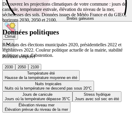
Découvrez les projections climatiques de votre commune : jours de
canicule, température estivale, élévation du niveau de la mer,
sécheresses des sols. Données issues de Météo France et du GIEC,
Brebis galeuses
horizons 2030, 2050 et 2100.
Données politiques
Climat
Résultats des élections municipales 2020, présidentielles 2022 et
législatives 2022. Couleur politique actuelle de la mairie, stabilité
politique, taux d'abstention.
Horizon temporel
2030
2050
2100
Température été
Hausse de la température moyenne en été
Nuits tropicales
Nuits où la température ne descend pas sous 20°C
Jours de canicule
Stress hydrique
Jours où la température dépasse 35°C
Jours avec sol sec en été
Élévation niveau mer
Élévation prévue du niveau de la mer