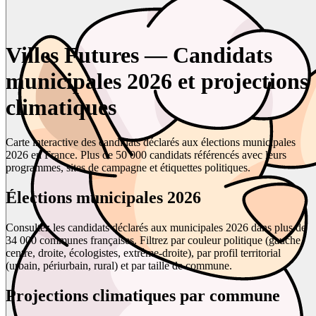
Villes Futures — Candidats
municipales 2026 et projections
climatiques
Carte interactive des candidats déclarés aux élections municipales
2026 en France. Plus de 50 000 candidats référencés avec leurs
programmes, sites de campagne et étiquettes politiques.
Élections municipales 2026
Consultez les candidats déclarés aux municipales 2026 dans plus de
34 000 communes françaises. Filtrez par couleur politique (gauche,
centre, droite, écologistes, extrême-droite), par profil territorial
(urbain, périurbain, rural) et par taille de commune.
Projections climatiques par commune