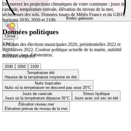
Découvrez les projections climatiques de votre commune : jours de
canicule, température estivale, élévation du niveau de la mer,
sécheresses des sols. Données issues de Météo France et du GIEC,
Brebis galeuses
horizons 2030, 2050 et 2100.
Données politiques
Climat
Résultats des élections municipales 2020, présidentielles 2022 et
législatives 2022. Couleur politique actuelle de la mairie, stabilité
politique, taux d'abstention.
Horizon temporel
2030
2050
2100
Température été
Hausse de la température moyenne en été
Nuits tropicales
Nuits où la température ne descend pas sous 20°C
Jours de canicule
Stress hydrique
Jours où la température dépasse 35°C
Jours avec sol sec en été
Élévation niveau mer
Élévation prévue du niveau de la mer