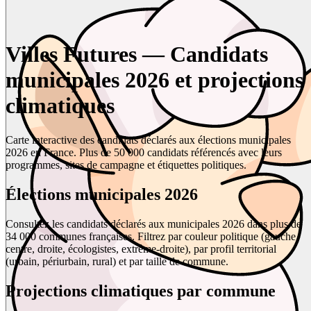
Villes Futures — Candidats
municipales 2026 et projections
climatiques
Carte interactive des candidats déclarés aux élections municipales
2026 en France. Plus de 50 000 candidats référencés avec leurs
programmes, sites de campagne et étiquettes politiques.
Élections municipales 2026
Consultez les candidats déclarés aux municipales 2026 dans plus de
34 000 communes françaises. Filtrez par couleur politique (gauche,
centre, droite, écologistes, extrême-droite), par profil territorial
(urbain, périurbain, rural) et par taille de commune.
Projections climatiques par commune