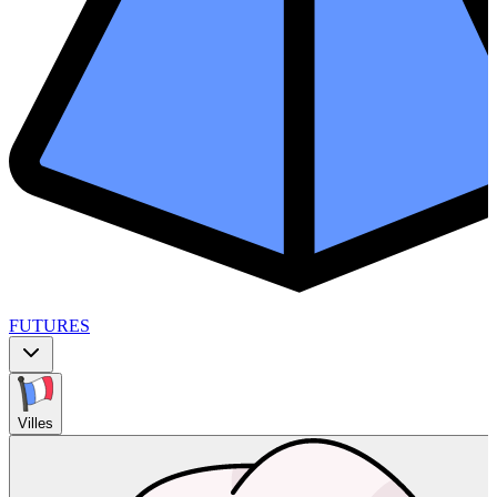
FUTURES
Villes