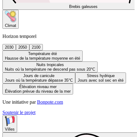
Brebis galeuses
Climat
Horizon temporel
2030
2050
2100
Température été
Hausse de la température moyenne en été
Nuits tropicales
Nuits où la température ne descend pas sous 20°C
Jours de canicule
Stress hydrique
Jours où la température dépasse 35°C
Jours avec sol sec en été
Élévation niveau mer
Élévation prévue du niveau de la mer
Une initiative par
Bonpote.com
Soutenir le projet
Villes