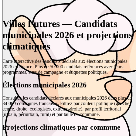
Villes Futures — Candidats
municipales 2026 et projections
climatiques
Carte interactive des candidats déclarés aux élections municipales
2026 en France. Plus de 50 000 candidats référencés avec leurs
programmes, sites de campagne et étiquettes politiques.
Élections municipales 2026
Consultez les candidats déclarés aux municipales 2026 dans plus de
34 000 communes françaises. Filtrez par couleur politique (gauche,
centre, droite, écologistes, extrême-droite), par profil territorial
(urbain, périurbain, rural) et par taille de commune.
Projections climatiques par commune