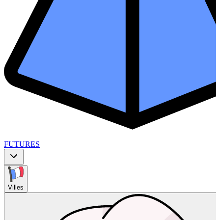
FUTURES
Villes