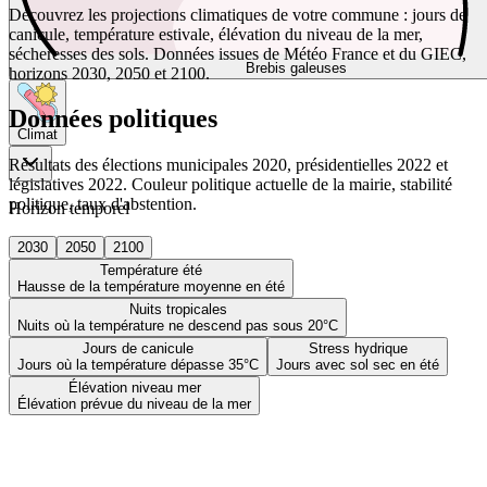
Découvrez les projections climatiques de votre commune : jours de
canicule, température estivale, élévation du niveau de la mer,
sécheresses des sols. Données issues de Météo France et du GIEC,
Brebis galeuses
horizons 2030, 2050 et 2100.
Données politiques
Climat
Résultats des élections municipales 2020, présidentielles 2022 et
législatives 2022. Couleur politique actuelle de la mairie, stabilité
politique, taux d'abstention.
Horizon temporel
2030
2050
2100
Température été
Hausse de la température moyenne en été
Nuits tropicales
Nuits où la température ne descend pas sous 20°C
Jours de canicule
Stress hydrique
Jours où la température dépasse 35°C
Jours avec sol sec en été
Élévation niveau mer
Élévation prévue du niveau de la mer