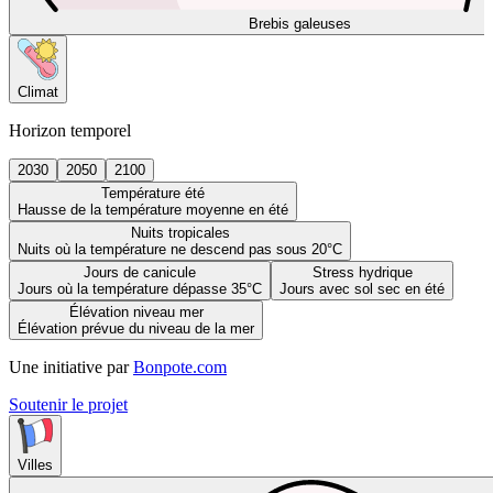
Brebis galeuses
Climat
Horizon temporel
2030
2050
2100
Température été
Hausse de la température moyenne en été
Nuits tropicales
Nuits où la température ne descend pas sous 20°C
Jours de canicule
Stress hydrique
Jours où la température dépasse 35°C
Jours avec sol sec en été
Élévation niveau mer
Élévation prévue du niveau de la mer
Une initiative par
Bonpote.com
Soutenir le projet
Villes