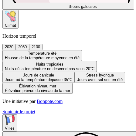
Brebis galeuses
Climat
Horizon temporel
2030
2050
2100
Température été
Hausse de la température moyenne en été
Nuits tropicales
Nuits où la température ne descend pas sous 20°C
Jours de canicule
Stress hydrique
Jours où la température dépasse 35°C
Jours avec sol sec en été
Élévation niveau mer
Élévation prévue du niveau de la mer
Une initiative par
Bonpote.com
Soutenir le projet
Villes