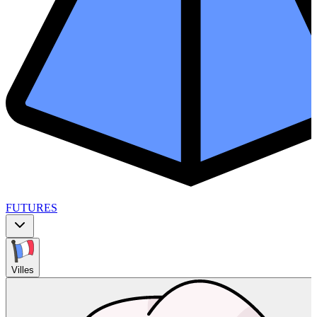
FUTURES
Villes