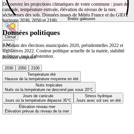
Découvrez les projections climatiques de votre commune : jours de
canicule, température estivale, élévation du niveau de la mer,
sécheresses des sols. Données issues de Météo France et du GIEC,
Brebis galeuses
horizons 2030, 2050 et 2100.
Données politiques
Climat
Résultats des élections municipales 2020, présidentielles 2022 et
législatives 2022. Couleur politique actuelle de la mairie, stabilité
politique, taux d'abstention.
Horizon temporel
2030
2050
2100
Température été
Hausse de la température moyenne en été
Nuits tropicales
Nuits où la température ne descend pas sous 20°C
Jours de canicule
Stress hydrique
Jours où la température dépasse 35°C
Jours avec sol sec en été
Élévation niveau mer
Élévation prévue du niveau de la mer