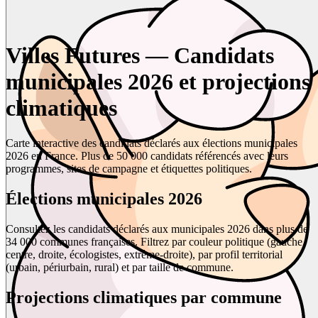
Villes Futures — Candidats
municipales 2026 et projections
climatiques
Carte interactive des candidats déclarés aux élections municipales
2026 en France. Plus de 50 000 candidats référencés avec leurs
programmes, sites de campagne et étiquettes politiques.
Élections municipales 2026
Consultez les candidats déclarés aux municipales 2026 dans plus de
34 000 communes françaises. Filtrez par couleur politique (gauche,
centre, droite, écologistes, extrême-droite), par profil territorial
(urbain, périurbain, rural) et par taille de commune.
Projections climatiques par commune