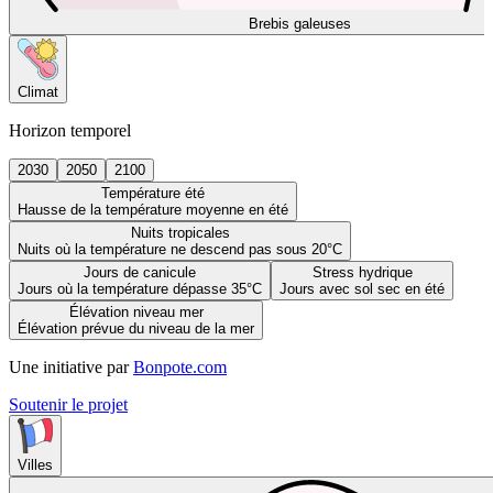
Brebis galeuses
Climat
Horizon temporel
2030
2050
2100
Température été
Hausse de la température moyenne en été
Nuits tropicales
Nuits où la température ne descend pas sous 20°C
Jours de canicule
Stress hydrique
Jours où la température dépasse 35°C
Jours avec sol sec en été
Élévation niveau mer
Élévation prévue du niveau de la mer
Une initiative par
Bonpote.com
Soutenir le projet
Villes