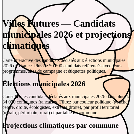
Villes Futures — Candidats
municipales 2026 et projections
climatiques
Carte interactive des candidats déclarés aux élections municipales
2026 en France. Plus de 50 000 candidats référencés avec leurs
programmes, sites de campagne et étiquettes politiques.
Élections municipales 2026
Consultez les candidats déclarés aux municipales 2026 dans plus de
34 000 communes françaises. Filtrez par couleur politique (gauche,
centre, droite, écologistes, extrême-droite), par profil territorial
(urbain, périurbain, rural) et par taille de commune.
Projections climatiques par commune