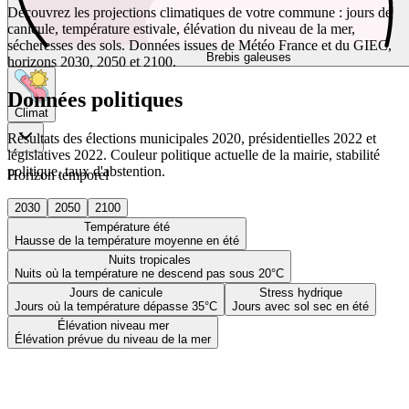
Découvrez les projections climatiques de votre commune : jours de
canicule, température estivale, élévation du niveau de la mer,
sécheresses des sols. Données issues de Météo France et du GIEC,
Brebis galeuses
horizons 2030, 2050 et 2100.
Données politiques
Climat
Résultats des élections municipales 2020, présidentielles 2022 et
législatives 2022. Couleur politique actuelle de la mairie, stabilité
politique, taux d'abstention.
Horizon temporel
2030
2050
2100
Température été
Hausse de la température moyenne en été
Nuits tropicales
Nuits où la température ne descend pas sous 20°C
Jours de canicule
Stress hydrique
Jours où la température dépasse 35°C
Jours avec sol sec en été
Élévation niveau mer
Élévation prévue du niveau de la mer