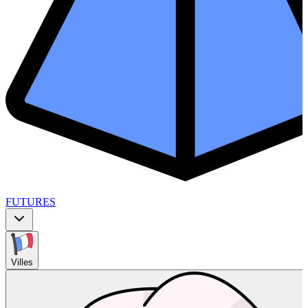
FUTURES
Villes