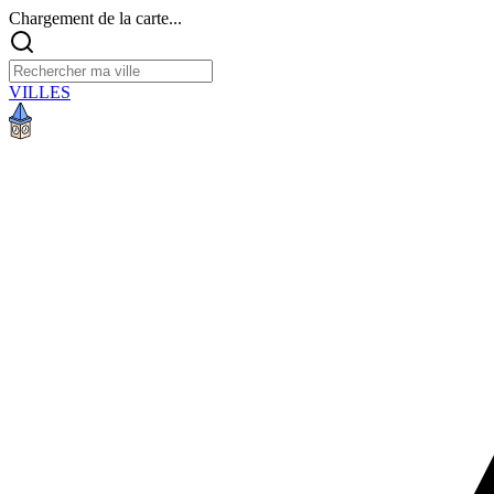
Chargement de la carte...
VILLES