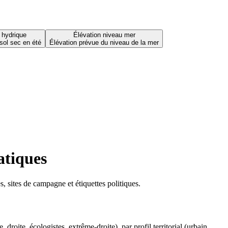
 hydrique
Élévation niveau mer
sol sec en été
Élévation prévue du niveau de la mer
atiques
 sites de campagne et étiquettes politiques.
oite, écologistes, extrême-droite), par profil territorial (urbain,