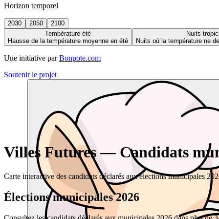
Horizon temporel
2030
2050
2100
Température été
Nuits tropic
Hausse de la température moyenne en été
Nuits où la température ne 
Une initiative par
Bonpote.com
Soutenir le projet
Villes Futures — Candidats muni
Carte interactive des candidats déclarés aux élections municipales 20
Élections municipales 2026
Consultez les candidats déclarés aux municipales 2026 dans plus de 34 0