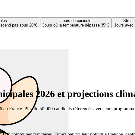
ales
Jours de canicule
Stress
descend pas sous 20°C
Jours où la température dépasse 35°C
Jours avec 
cipales 2026 et projections clim
26 en France. Plus de 50 000 candidats référencés avec leurs programmes,
00 communes françaises. Filtrez par couleur politique (gauche, centre, dr