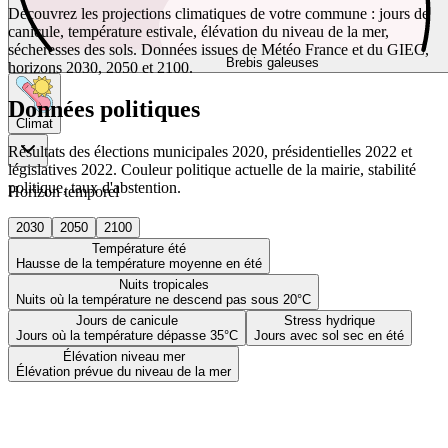
Découvrez les projections climatiques de votre commune : jours de
canicule, température estivale, élévation du niveau de la mer,
sécheresses des sols. Données issues de Météo France et du GIEC,
Brebis galeuses
horizons 2030, 2050 et 2100.
Données politiques
Climat
Résultats des élections municipales 2020, présidentielles 2022 et
législatives 2022. Couleur politique actuelle de la mairie, stabilité
politique, taux d'abstention.
Horizon temporel
2030
2050
2100
Température été
Hausse de la température moyenne en été
Nuits tropicales
Nuits où la température ne descend pas sous 20°C
Jours de canicule
Stress hydrique
Jours où la température dépasse 35°C
Jours avec sol sec en été
Élévation niveau mer
Élévation prévue du niveau de la mer