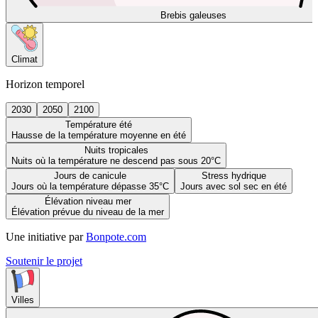
Brebis galeuses
Climat
Horizon temporel
2030
2050
2100
Température été
Hausse de la température moyenne en été
Nuits tropicales
Nuits où la température ne descend pas sous 20°C
Jours de canicule
Stress hydrique
Jours où la température dépasse 35°C
Jours avec sol sec en été
Élévation niveau mer
Élévation prévue du niveau de la mer
Une initiative par
Bonpote.com
Soutenir le projet
Villes