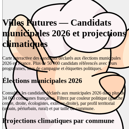
Villes Futures — Candidats
municipales 2026 et projections
climatiques
Carte interactive des candidats déclarés aux élections municipales
2026 en France. Plus de 50 000 candidats référencés avec leurs
programmes, sites de campagne et étiquettes politiques.
Élections municipales 2026
Consultez les candidats déclarés aux municipales 2026 dans plus de
34 000 communes françaises. Filtrez par couleur politique (gauche,
centre, droite, écologistes, extrême-droite), par profil territorial
(urbain, périurbain, rural) et par taille de commune.
Projections climatiques par commune