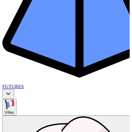
FUTURES
Villes