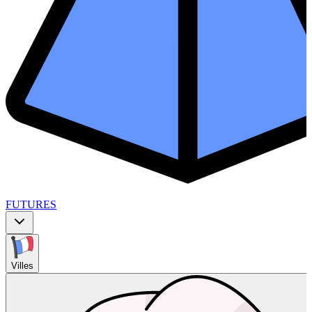
FUTURES
Villes