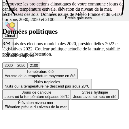
Découvrez les projections climatiques de votre commune : jours de
canicule, température estivale, élévation du niveau de la mer,
sécheresses des sols. Données issues de Météo France et du GIEC,
Brebis galeuses
horizons 2030, 2050 et 2100.
Données politiques
Climat
Résultats des élections municipales 2020, présidentielles 2022 et
législatives 2022. Couleur politique actuelle de la mairie, stabilité
politique, taux d'abstention.
Horizon temporel
2030
2050
2100
Température été
Hausse de la température moyenne en été
Nuits tropicales
Nuits où la température ne descend pas sous 20°C
Jours de canicule
Stress hydrique
Jours où la température dépasse 35°C
Jours avec sol sec en été
Élévation niveau mer
Élévation prévue du niveau de la mer