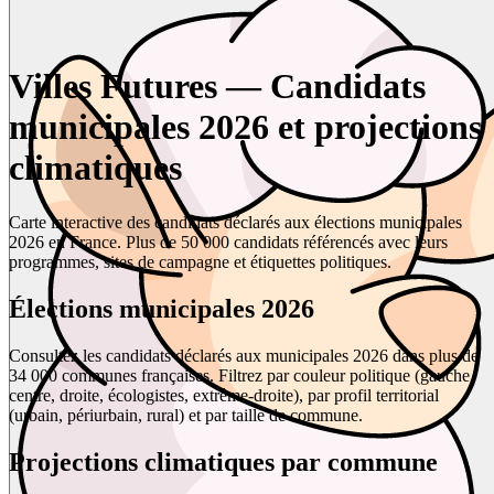
Villes Futures — Candidats
municipales 2026 et projections
climatiques
Carte interactive des candidats déclarés aux élections municipales
2026 en France. Plus de 50 000 candidats référencés avec leurs
programmes, sites de campagne et étiquettes politiques.
Élections municipales 2026
Consultez les candidats déclarés aux municipales 2026 dans plus de
34 000 communes françaises. Filtrez par couleur politique (gauche,
centre, droite, écologistes, extrême-droite), par profil territorial
(urbain, périurbain, rural) et par taille de commune.
Projections climatiques par commune