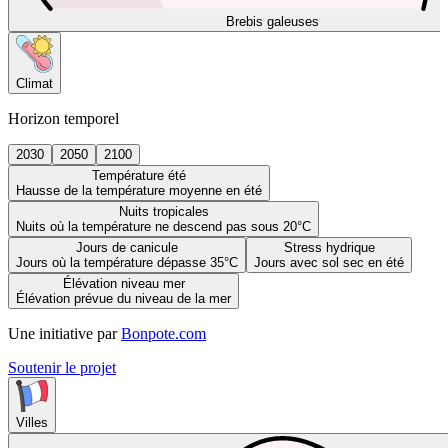
Brebis galeuses
Climat
Horizon temporel
2030
2050
2100
Température été
Hausse de la température moyenne en été
Nuits tropicales
Nuits où la température ne descend pas sous 20°C
Jours de canicule
Stress hydrique
Jours où la température dépasse 35°C
Jours avec sol sec en été
Élévation niveau mer
Élévation prévue du niveau de la mer
Une initiative par
Bonpote.com
Soutenir le projet
Villes