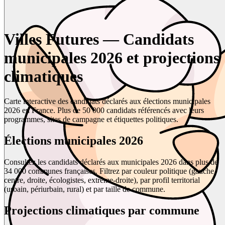
Villes Futures — Candidats
municipales 2026 et projections
climatiques
Carte interactive des candidats déclarés aux élections municipales
2026 en France. Plus de 50 000 candidats référencés avec leurs
programmes, sites de campagne et étiquettes politiques.
Élections municipales 2026
Consultez les candidats déclarés aux municipales 2026 dans plus de
34 000 communes françaises. Filtrez par couleur politique (gauche,
centre, droite, écologistes, extrême-droite), par profil territorial
(urbain, périurbain, rural) et par taille de commune.
Projections climatiques par commune