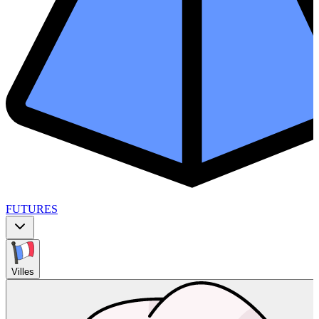
FUTURES
Villes