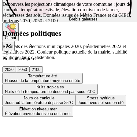
Découvrez les projections climatiques de votre commune : jours de
canicule, température estivale, élévation du niveau de la mer,
sécheresses des sols. Données issues de Météo France et du GIEC,
Brebis galeuses
horizons 2030, 2050 et 2100.
Données politiques
Climat
Résultats des élections municipales 2020, présidentielles 2022 et
législatives 2022. Couleur politique actuelle de la mairie, stabilité
politique, taux d'abstention.
Horizon temporel
2030
2050
2100
Température été
Hausse de la température moyenne en été
Nuits tropicales
Nuits où la température ne descend pas sous 20°C
Jours de canicule
Stress hydrique
Jours où la température dépasse 35°C
Jours avec sol sec en été
Élévation niveau mer
Élévation prévue du niveau de la mer