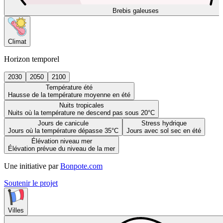
Brebis galeuses
Climat
Horizon temporel
2030
2050
2100
Température été
Hausse de la température moyenne en été
Nuits tropicales
Nuits où la température ne descend pas sous 20°C
Jours de canicule
Stress hydrique
Jours où la température dépasse 35°C
Jours avec sol sec en été
Élévation niveau mer
Élévation prévue du niveau de la mer
Une initiative par
Bonpote.com
Soutenir le projet
Villes