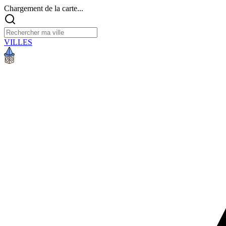
Chargement de la carte...
VILLES