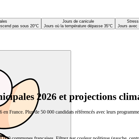
ales
Jours de canicule
Stress
descend pas sous 20°C
Jours où la température dépasse 35°C
Jours avec 
cipales 2026 et projections clim
26 en France. Plus de 50 000 candidats référencés avec leurs programmes,
00 communes françaises. Filtrez par couleur politique (gauche, centre, dr