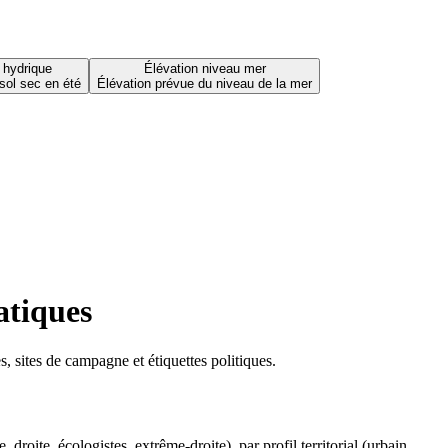
 hydrique
Élévation niveau mer
sol sec en été
Élévation prévue du niveau de la mer
atiques
 sites de campagne et étiquettes politiques.
oite, écologistes, extrême-droite), par profil territorial (urbain,