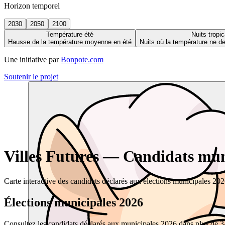
Horizon temporel
2030
2050
2100
Température été
Nuits tropic
Hausse de la température moyenne en été
Nuits où la température ne 
Une initiative par
Bonpote.com
Soutenir le projet
Villes Futures — Candidats muni
Carte interactive des candidats déclarés aux élections municipales 20
Élections municipales 2026
Consultez les candidats déclarés aux municipales 2026 dans plus de 34 0