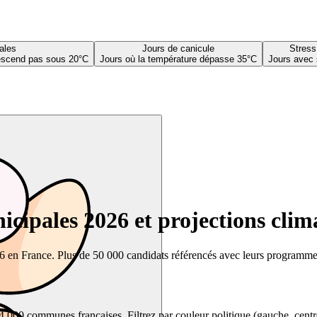
ales
Jours de canicule
Stress
descend pas sous 20°C
Jours où la température dépasse 35°C
Jours avec 
cipales 2026 et projections clim
26 en France. Plus de 50 000 candidats référencés avec leurs programmes,
00 communes françaises. Filtrez par couleur politique (gauche, centre, dr