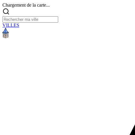
Chargement de la carte...
VILLES