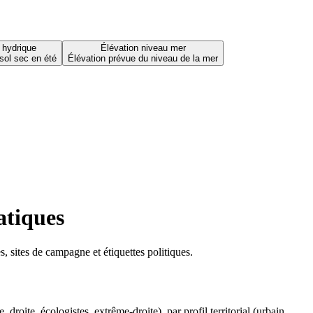
 hydrique
Élévation niveau mer
sol sec en été
Élévation prévue du niveau de la mer
atiques
 sites de campagne et étiquettes politiques.
oite, écologistes, extrême-droite), par profil territorial (urbain,