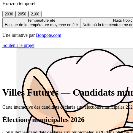
Horizon temporel
2030
2050
2100
Température été
Nuits tropic
Hausse de la température moyenne en été
Nuits où la température ne 
Une initiative par
Bonpote.com
Soutenir le projet
Villes Futures — Candidats muni
Carte interactive des candidats déclarés aux élections municipales 20
Élections municipales 2026
Consultez les candidats déclarés aux municipales 2026 dans plus de 34 0