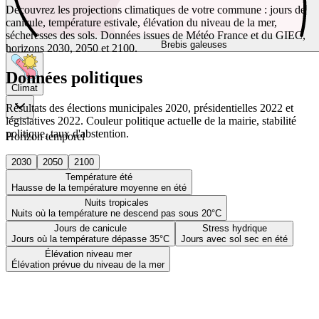
Découvrez les projections climatiques de votre commune : jours de
canicule, température estivale, élévation du niveau de la mer,
sécheresses des sols. Données issues de Météo France et du GIEC,
Brebis galeuses
horizons 2030, 2050 et 2100.
Données politiques
Climat
Résultats des élections municipales 2020, présidentielles 2022 et
législatives 2022. Couleur politique actuelle de la mairie, stabilité
politique, taux d'abstention.
Horizon temporel
2030
2050
2100
Température été
Hausse de la température moyenne en été
Nuits tropicales
Nuits où la température ne descend pas sous 20°C
Jours de canicule
Stress hydrique
Jours où la température dépasse 35°C
Jours avec sol sec en été
Élévation niveau mer
Élévation prévue du niveau de la mer