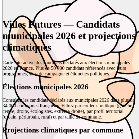
Villes Futures — Candidats
municipales 2026 et projections
climatiques
Carte interactive des candidats déclarés aux élections municipales
2026 en France. Plus de 50 000 candidats référencés avec leurs
programmes, sites de campagne et étiquettes politiques.
Élections municipales 2026
Consultez les candidats déclarés aux municipales 2026 dans plus de
34 000 communes françaises. Filtrez par couleur politique (gauche,
centre, droite, écologistes, extrême-droite), par profil territorial
(urbain, périurbain, rural) et par taille de commune.
Projections climatiques par commune