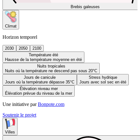
Brebis galeuses
Climat
Horizon temporel
2030
2050
2100
Température été
Hausse de la température moyenne en été
Nuits tropicales
Nuits où la température ne descend pas sous 20°C
Jours de canicule
Stress hydrique
Jours où la température dépasse 35°C
Jours avec sol sec en été
Élévation niveau mer
Élévation prévue du niveau de la mer
Une initiative par
Bonpote.com
Soutenir le projet
Villes