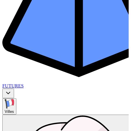
FUTURES
Villes